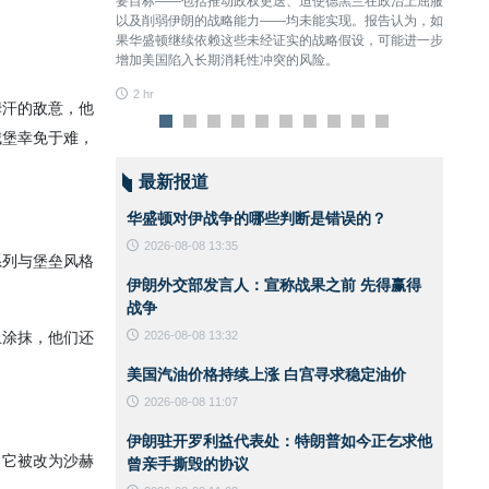
敌人拥有技术优势、
要目标——包括推动政权更迭、迫使德黑兰在政治上屈服
争。
们依然勇敢地接受了
以及削弱伊朗的战略能力——均未能实现。报告认为，如
2 hr
果华盛顿继续依赖这些未经证实的战略假设，可能进一步
增加美国陷入长期消耗性冲突的风险。
2 hr
里姆汗的敌意，他
城堡幸免于难，
最新报道
华盛顿对伊战争的哪些判断是错误的？
2026-08-08 13:35
系列与堡垒风格
伊朗外交部发言人：宣称战果之前 先得赢得
战争
上涂抹，他们还
2026-08-08 13:32
美国汽油价格持续上涨 白宫寻求稳定油价
2026-08-08 11:07
伊朗驻开罗利益代表处：特朗普如今正乞求他
，它被改为沙赫
曾亲手撕毁的协议