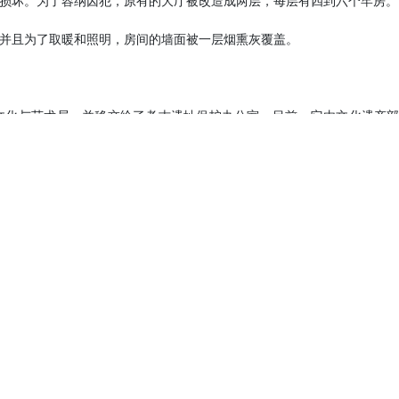
损坏。为了容纳囚犯，原有的大厅被改造成两层，每层有四到六个牢房。
并且为了取暖和照明，房间的墙面被一层烟熏灰覆盖。
的文化与艺术局，并移交给了考古遗址保护办公室。目前，它由文化遗产
日被注册为伊朗国家遗产，编号为918。
军事区和居住区。该城堡总面积为13,000平方米，基础设施为4,000
和建筑师参与，使用了最优质的材料，并在最短的时间内完成。
法罕式风格，是一种内向型建筑。外部设计简单朴素，而内部则装饰精美
彩瓷砖，描绘了鲁斯坦（Rostam）与白魔（Div-e-Sepid）作战