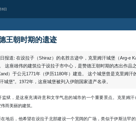
月8日
德王朝时期的遗迹
报道: 在设拉子（Shiraz）的名胜古迹中，克里姆汗城堡（Arg-e Ka
一。 这座雄伟的建筑位于设拉子市中心，是赞德王朝时期的杰出作品
an Zand）于公元1771年（伊历1180年）建造。 这个城堡曾是克里姆
汗城堡”。1972年，这座城堡被列入伊朗国家遗产名录。
监狱，是这座充满诗意和文学气息的城市的一个重要景点。克里姆汗在
宏伟而美丽的建筑。
政治
对抗美军基地的计
在地后，他希望在设拉子北部建设一个宽阔的广场，类似于伊斯法罕的“
技术优势未能阻止行动实施
伊朗空军协调副司令表示，过去数年
基地的动向与扩张一直受到持续监视