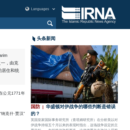
头条新闻
rim
之一，由克
汗的居住和统
公元1771年
划已筹备多年，
国防
华盛顿对伊战争的哪些判断是错误
政治
纳克什·贾汉”
的？
先得
间，美国在地区军事
英国皇家国际事务研究所（查塔姆研究所）在分析美以对
伊朗外
，并已针对不同作战
伊战争持续五个月以来的表现时指出，这场战争设定的主
的言论