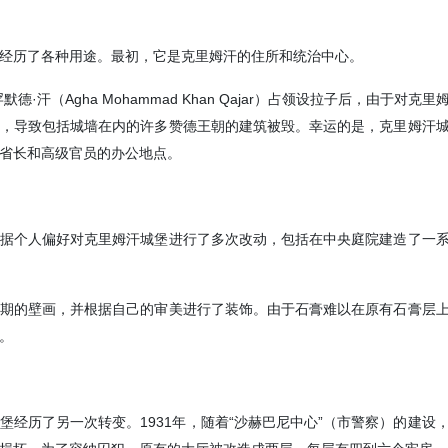
条件制定了相应预案。他说道，尽管
防空系统及空中巡逻，但空军飞行员
任务，并成功执行。
经历了各种用途。最初，它是克里姆汗的住所和统治中心。
Yesterday 13:18
·汗（Agha Mohammad Khan Qajar）占领设拉子后，由于对克
，导致包括城墙在内的许多赞德王朝的建筑被毁。幸运的是，克里姆汗
省长和高级官员的办公地点。
据个人偏好对克里姆汗城堡进行了多次改动，包括在中央庭院建造了一
期的壁画，并根据自己的审美进行了装饰。由于石膏难以在原有石膏层
。
堡经历了另一次转变。1931年，随着“沙赫巴尼中心”（市警察）的建设