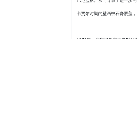
巴尼监狱。从而导致了进一步的
卡贾尔时期的壁画被石膏覆盖，
1971年，这座城堡交由当时
作法尔斯省大博物馆。
克里姆汗城堡于1972年6月4
克里姆汗城堡的全部信息
克里姆汗城堡的平面呈矩形，分为
座建筑时，曾有当时著名的工匠
克里姆汗城堡的建筑风格为伊斯
入口处的门楣上装饰有色彩鲜艳的七