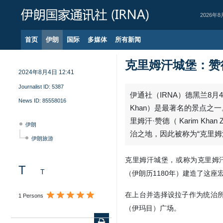
2026年8
首页
伊朗
国际
多媒体
所有新闻
克里姆汗城堡：赞
2024年8月4日 12:41
Journalist ID:
5387
伊通社（IRNA）德黑兰8月4日
News ID:
85558016
Khan）是最著名的景点之
里姆汗·赞德（ Karim Kh
伊朗
治之地，因此被称为“克里姆
伊朗旅游
克里姆汗城堡，或称为克里姆汗
T
T
（伊朗历1180年）建造了这座
在上台并选择设拉子作为统治所
1 Persons
（伊玛目）广场。