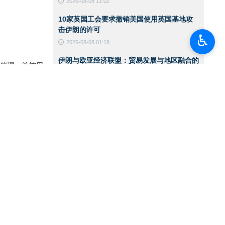
2026-08-08 11:02
10家英国工会要求撤销美国使用英国基地攻
击伊朗的许可
♿︎
2026-08-08 01:18
伊朗与欧亚经济联盟：贸易发展与地区融合的
部管理，并被用
战略伙伴
2026-08-08 01:15
联合国儿童基金会：加沙停火300天期间已有
300名儿童遇难
2026-08-08 01:13
八个阿拉伯与伊斯兰国家发表联合声明：以色
平方米。建造这
列政权侵略行径破坏加沙停火
2026-08-07 13:22
国防部代理部长：伊朗武装部队有充分能力应
对任何威胁
。
2026-08-07 13:20
的场景，属于卡贾