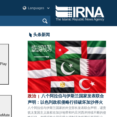
头条新闻
Play
：以色列政权无
政治
八个阿拉伯与伊斯兰国家发表联合
政治
难11人受伤
声明：以色列政权侵略行径破坏加沙停火
充分
，对黎巴嫩南部提卜
八个阿拉伯与伊斯兰国家的外交部长发表联合声明，谴责
伊朗国
人殉难、11人受
犹太复国主义政权在加沙地带和约旦河西岸持续不断的侵
依托本
te
Mute