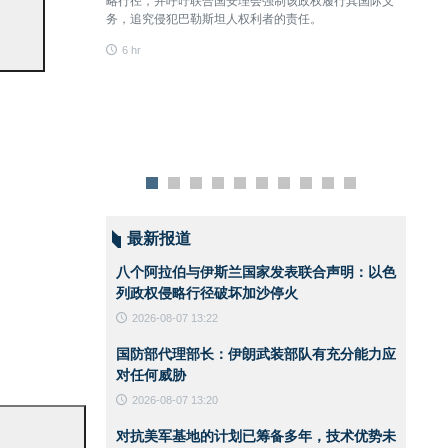
略行径，并呼吁联合国安理会强制该政权履行其国际义
何威胁
务，追究侵犯巴勒斯坦人权利者的责任。
6 hr
6 hr
最新报道
八个阿拉伯与伊斯兰国家发表联合声明：以色
列政权侵略行径破坏加沙停火
2026-08-07 13:22
国防部代理部长：伊朗武装部队有充分能力应
对任何威胁
2026-08-07 13:20
对抗美军基地的计划已筹备多年，技术优势未