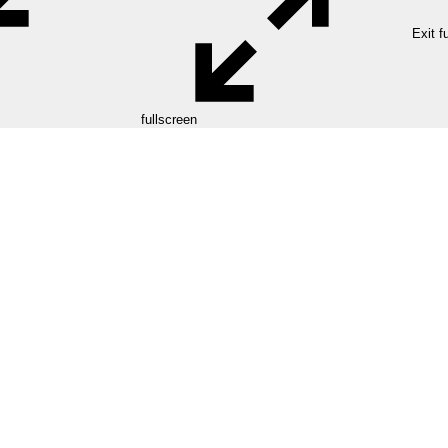
Exit f
fullscreen
Download