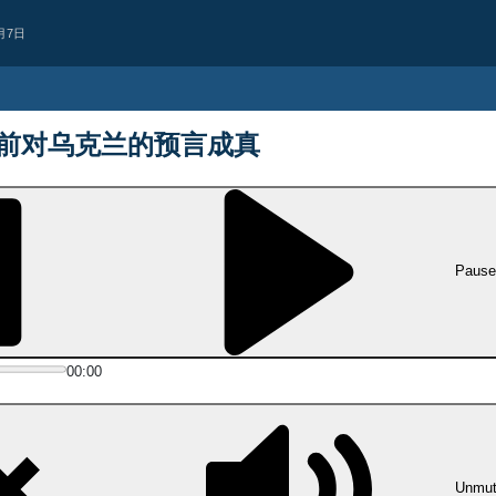
月7日
前对乌克兰的预言成真
Pause
00:00
西亚
持续违反停火协议
人机袭击黎巴嫩南部致1人殉
犹太复国主义政权继续违反停火协议
宁镇一处目标发动无人机袭击，造成1
Unmu