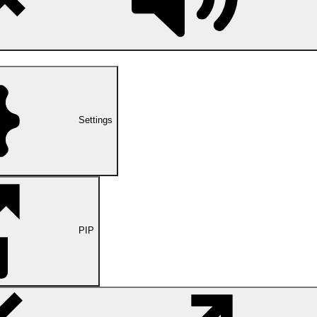
伤。
Yesterday 00:43
Settings
PIP