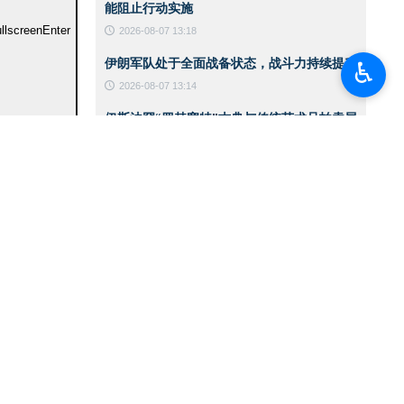
能阻止行动实施
ullscreen
Enter
2026-08-07 13:18
伊朗军队处于全面战备状态，战斗力持续提升
♿︎
2026-08-07 13:14
伊斯法罕“罗赫塞特”古典与传统艺术品拍卖展
览
2026-08-07 13:10
黎以谈判提前暂停之际 以色列政权空袭加剧
2026-08-06 14:59
CNN：美军在对伊战争中已消耗约80%的拦
截导弹
2026-08-06 14:42
伊朗总统：支持巴勒斯坦领导人在谈判进程中
作出的任何决定
2026-08-06 14:39
伊朗总统：敌人针对的是伊朗实力的一切体现