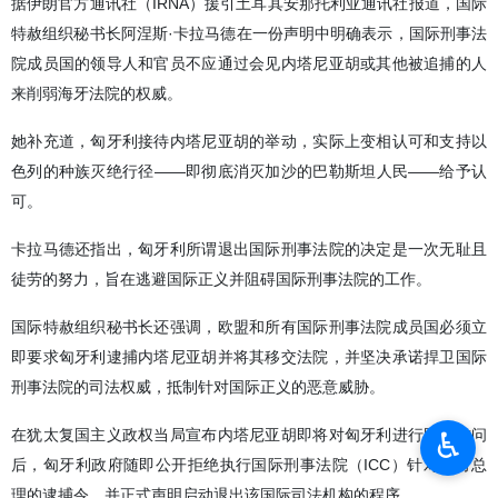
据伊朗官方通讯社（IRNA）援引土耳其安那托利亚通讯社报道，国际
特赦组织秘书长阿涅斯·卡拉马德在一份声明中明确表示，国际刑事法
院成员国的领导人和官员不应通过会见内塔尼亚胡或其他被追捕的人
来削弱海牙法院的权威。
她补充道，匈牙利接待内塔尼亚胡的举动，实际上变相认可和支持以
色列的种族灭绝行径——即彻底消灭加沙的巴勒斯坦人民——给予认
可。
卡拉马德还指出，匈牙利所谓退出国际刑事法院的决定是一次无耻且
徒劳的努力，旨在逃避国际正义并阻碍国际刑事法院的工作。
国际特赦组织秘书长还强调，欧盟和所有国际刑事法院成员国必须立
即要求匈牙利逮捕内塔尼亚胡并将其移交法院，并坚决承诺捍卫国际
刑事法院的司法权威，抵制针对国际正义的恶意威胁。
♿︎
在犹太复国主义政权当局宣布内塔尼亚胡即将对匈牙利进行国事访问
后，匈牙利政府随即公开拒绝执行国际刑事法院（ICC）针对以方总
理的逮捕令，并正式声明启动退出该国际司法机构的程序。