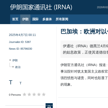
2026年8
首页
伊朗
国际
多媒体
所有新闻
巴加埃：欧洲对以
2025年4月7日 00:11
Journalist ID:
5387
伊通社（IRNA）德黑兰4
News ID:
85796030
的姑息政策，正使其道德信
伊朗
伊朗官方通讯社（IRNA）报道:
政治
事法院针对犹太复国主义政权官
强烈愤怒与谴责，同时也彰显了
T
T
的现象。
0 Persons