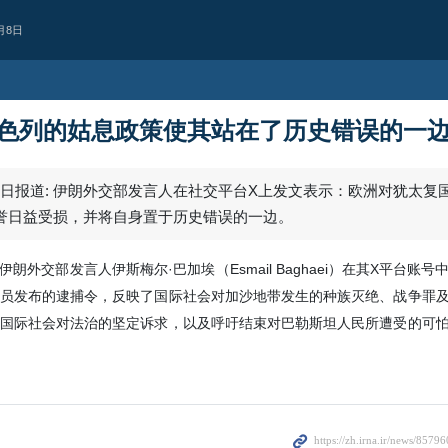
月8日
色列的姑息政策使其站在了历史错误的一
月6日报道: 伊朗外交部发言人在社交平台X上发文表示：欧洲对犹太复
誉日益受损，并将自身置于历史错误的一边。
 伊朗外交部发言人伊斯梅尔·巴加埃（Esmail Baghaei）在其X平台账
员发布的逮捕令，反映了国际社会对加沙地带发生的种族灭绝、战争罪
国际社会对法治的坚定诉求，以及呼吁结束对巴勒斯坦人民所遭受的可
镜头
伊斯法罕“罗赫塞特
术品拍卖展览
第二届伊斯法罕“罗赫塞特”古典与传
览，于2026年8月5日周三在阿巴