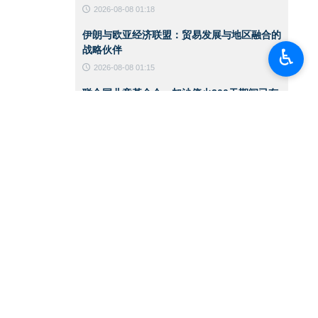
2026-08-08 01:18
伊朗与欧亚经济联盟：贸易发展与地区融合的
战略伙伴
♿︎
2026-08-08 01:15
联合国儿童基金会：加沙停火300天期间已有
300名儿童遇难
2026-08-08 01:13
八个阿拉伯与伊斯兰国家发表联合声明：以色
列政权侵略行径破坏加沙停火
2026-08-07 13:22
国防部代理部长：伊朗武装部队有充分能力应
对任何威胁
2026-08-07 13:20
对抗美军基地的计划已筹备多年，技术优势未
能阻止行动实施
2026-08-07 13:18