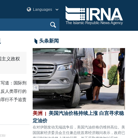
边
头条新闻
国主义政权
号中写道：国际刑
及反人类罪行的
怕罪行不予追责
”古典与传统艺
美洲
美国汽油价格持续上涨 白宫寻求稳
美洲
定油价
今正
统艺术精品拍卖展
在对伊朗发动无端战争后，美国汽油价格仍维持高位。美
伊朗伊
斯酒店艺术厅正式开
国国家经济委员会主任兼总统首席经济顾问表示，政府已
201