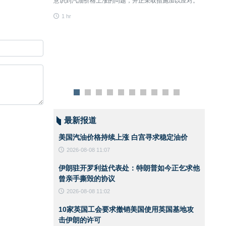
统艺术珍品，堪称伊
意识到汽油价格上涨的问题，并正采取措施加以应对。
又向伊
多样性方面最具规模
1 hr
1 hr
木儿王朝时期直至当
风格演变与美学传
了一批在艺术史上地
，为学界与藏家提供
作品将于周五进行公
最新报道
美国汽油价格持续上涨 白宫寻求稳定油价
2026-08-08 11:07
伊朗驻开罗利益代表处：特朗普如今正乞求他
曾亲手撕毁的协议
2026-08-08 11:02
10家英国工会要求撤销美国使用英国基地攻
击伊朗的许可