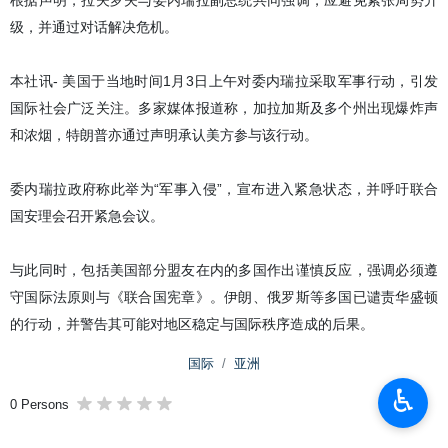
根据声明，拉夫罗夫与委内瑞拉副总统共同强调，应避免紧张局势升
级，并通过对话解决危机。
本社讯- 美国于当地时间1月3日上午对委内瑞拉采取军事行动，引发
国际社会广泛关注。多家媒体报道称，加拉加斯及多个州出现爆炸声
和浓烟，特朗普亦通过声明承认美方参与该行动。
委内瑞拉政府称此举为“军事入侵”，宣布进入紧急状态，并呼吁联合
国安理会召开紧急会议。
与此同时，包括美国部分盟友在内的多国作出谨慎反应，强调必须遵
守国际法原则与《联合国宪章》。伊朗、俄罗斯等多国已谴责华盛顿
的行动，并警告其可能对地区稳定与国际秩序造成的后果。
国际
亚洲
♿︎
0 Persons