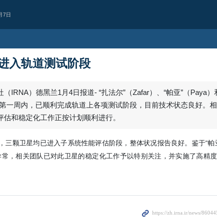
月7日
进入轨道测试阶段
RNA）德黑兰1月4日报道- “扎法尔”（Zafar）、“帕亚”（Paya）
后的第一周内，已顺利完成轨道上各项测试阶段，目前技术状态良好。
评估和稳定化工作正按计划顺利进行。
中，三颗卫星均已进入子系统性能评估阶段，整体状况报告良好。鉴于“帕
异常，相关团队已对此卫星的稳定化工作予以特别关注，并实施了高精度
西亚
持续违反停火协议
人机袭击黎巴嫩南部致1人殉
犹太复国主义政权继续违反停火协议
宁镇一处目标发动无人机袭击，造成1