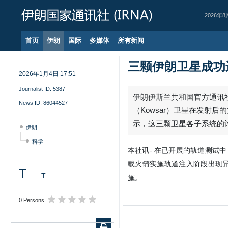
2026年8
首页
伊朗
国际
多媒体
所有新闻
三颗伊朗卫星成功
2026年1月4日 17:51
Journalist ID:
5387
伊朗伊斯兰共和国官方通讯社（I
News ID:
86044527
（Kowsar）卫星在发射
示，这三颗卫星各子系统的
伊朗
科学
本社讯- 在已开展的轨道测试
载火箭实施轨道注入阶段出现
T
T
施。
0 Persons