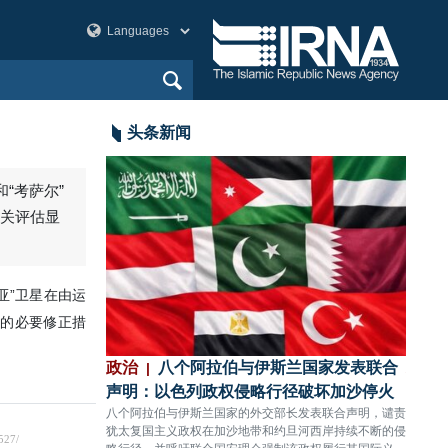
头条新闻
和“考萨尔”
相关评估显
亚”卫星在由运
的必要修正措
：以色列政权无
政治
八个阿拉伯与伊斯兰国家发表联合
政治
难11人受伤
声明：以色列政权侵略行径破坏加沙停火
充分
，对黎巴嫩南部提卜
八个阿拉伯与伊斯兰国家的外交部长发表联合声明，谴责
伊朗国
人殉难、11人受
犹太复国主义政权在加沙地带和约旦河西岸持续不断的侵
依托本