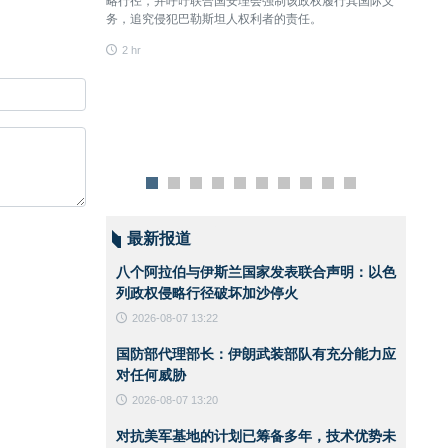
略行径，并呼吁联合国安理会强制该政权履行其国际义
何威胁
务，追究侵犯巴勒斯坦人权利者的责任。
3 hr
2 hr
最新报道
八个阿拉伯与伊斯兰国家发表联合声明：以色
列政权侵略行径破坏加沙停火
2026-08-07 13:22
国防部代理部长：伊朗武装部队有充分能力应
对任何威胁
2026-08-07 13:20
对抗美军基地的计划已筹备多年，技术优势未