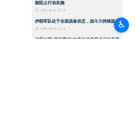
能阻止行动实施
2026-08-07 13:18
伊朗军队处于全面战备状态，战斗力持续提升
♿︎
2026-08-07 13:14
伊斯法罕“罗赫塞特”古典与传统艺术品拍卖展
览
2026-08-07 13:10
黎以谈判提前暂停之际 以色列政权空袭加剧
2026-08-06 14:59
CNN：美军在对伊战争中已消耗约80%的拦
截导弹
2026-08-06 14:42
伊朗总统：支持巴勒斯坦领导人在谈判进程中
作出的任何决定
2026-08-06 14:39
伊朗总统：敌人针对的是伊朗实力的一切体现