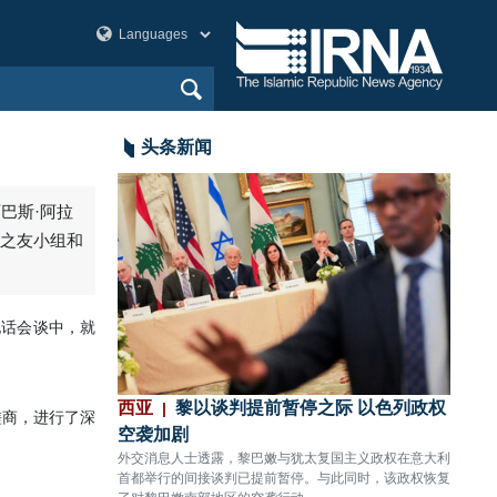
头条新闻
巴斯·阿拉
章之友小组和
电话会谈中，就
袭
西亚
黎以谈判提前暂停之际 以色列政权
美洲
磋商，进行了深
传出数声剧烈爆炸。
空袭加剧
80%
外交消息人士透露，黎巴嫩与犹太复国主义政权在意大利
CNN
首都举行的间接谈判已提前暂停。与此同时，该政权恢复
关键拦