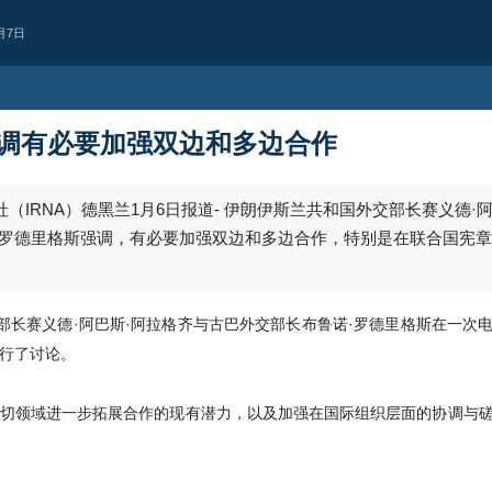
月7日
调有必要加强双边和多边合作
（IRNA）德黑兰1月6日报道- 伊朗伊斯兰共和国外交部长赛义德·阿
·罗德里格斯强调，有必要加强双边和多边合作，特别是在联合国宪
交部长赛义德·阿巴斯·阿拉格齐与古巴外交部长布鲁诺·罗德里格斯在一次
行了讨论。
西亚
也门首都萨那遭空
切领域进一步拓展合作的现有潜力，以及加强在国际组织层面的协调与
据消息人士报道，也门首都萨那凌晨
2 days ago