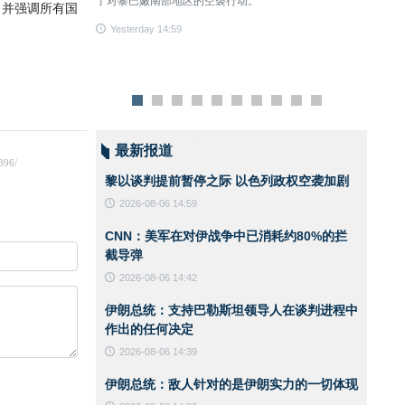
了对黎巴嫩南部地区的空袭行动。
，并强调所有国
Yest
Yesterday 14:59
最新报道
黎以谈判提前暂停之际 以色列政权空袭加剧
2026-08-06 14:59
CNN：美军在对伊战争中已消耗约80%的拦
截导弹
2026-08-06 14:42
伊朗总统：支持巴勒斯坦领导人在谈判进程中
作出的任何决定
2026-08-06 14:39
伊朗总统：敌人针对的是伊朗实力的一切体现