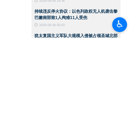
2026-08-06 14:36
持续违反停火协议：以色列政权无人机袭击黎
巴嫩南部致1人殉难11人受伤
♿︎
2026-08-06 00:43
犹太复国主义军队大规模入侵被占领圣城北部
一处难民营
2026-08-06 00:40
伊朗陆军突击队举行实战演练
2026-08-06 00:38
美国国务卿就霍尔木兹海峡发表声明
2026-08-05 15:11
华盛顿必须接受伊朗在霍尔木兹海峡管理中的
角色
2026-08-05 12:45
也门首都萨那遭空袭
2026-08-05 12:36