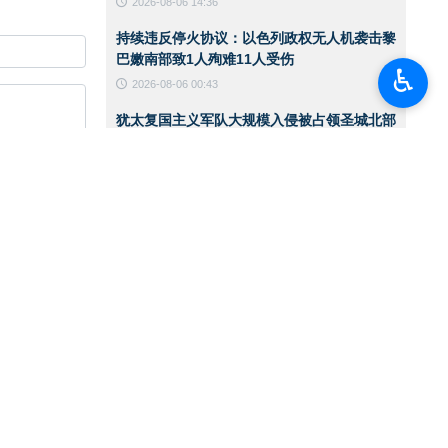
2026-08-06 14:36
持续违反停火协议：以色列政权无人机袭击黎
巴嫩南部致1人殉难11人受伤
♿︎
2026-08-06 00:43
犹太复国主义军队大规模入侵被占领圣城北部
一处难民营
2026-08-06 00:40
伊朗陆军突击队举行实战演练
2026-08-06 00:38
美国国务卿就霍尔木兹海峡发表声明
2026-08-05 15:11
华盛顿必须接受伊朗在霍尔木兹海峡管理中的
角色
2026-08-05 12:45
也门首都萨那遭空袭
2026-08-05 12:36