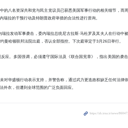
中的八名资深共和党与民主党议员已获悉美国军事行动的相关细节，而
内瑞拉的干预行动及特朗普政府举措的合法性进行质询。
对委内瑞拉发动军事袭击，委内瑞拉总统尼古拉斯·马杜罗及其夫人在行动中
纽约曼哈顿联邦法院出庭，否认全部指控。下次庭审定于3月26日举行。
烈反应。多国强调，必须遵守国际法及《联合国宪章》，指出美国的袭击
未对华盛顿行动表示支持，并警告称，通过武力更迭政权缺乏任何法律
法外衣，但遭到全球范围的广泛负面回应。