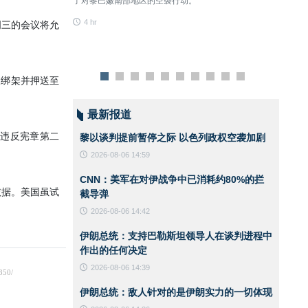
了对黎巴嫩南部地区的空袭行动。
4 hr
4 hr
周三的会议将允
被绑架并押送至
最新报道
违反宪章第二
黎以谈判提前暂停之际 以色列政权空袭加剧
2026-08-06 14:59
CNN：美军在对伊战争中已消耗约80%的拦
依据。美国虽试
截导弹
2026-08-06 14:42
伊朗总统：支持巴勒斯坦领导人在谈判进程中
作出的任何决定
2026-08-06 14:39
伊朗总统：敌人针对的是伊朗实力的一切体现