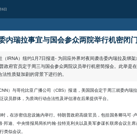
月6日
委内瑞拉事宜与国会参众两院举行机密闭
（IRNA）纽约1月7日报道- 为回应外界对夜间袭击委内瑞拉及绑
朗普政府官员定于周三与国会参众两院议员举行机密简报会。此举是
合法性质疑加剧的背景下进行的。
（CNN）与哥伦比亚广播公司（CBS）报道，美国国会定于周三就委内瑞
泛议员群体，为质询行动合法性及评估潜在后果提供平台。
西亚
也门首都萨那遭空
0时，在涉密信息设施内举行。特朗普政府高级官员，包括国务卿马可·
据消息人士报道，也门首都萨那凌晨
姆·邦迪、中央情报局局长约翰·拉特克利夫以及美军参谋长联席会议主席
Yesterday 12:36
行类似会议。