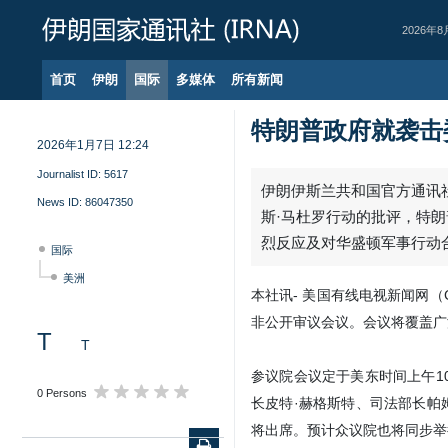
2026年8
首页
伊朗
国际
多媒体
所有新闻
特朗普政府就袭击
2026年1月7日 12:24
Journalist ID:
5617
伊朗伊斯兰共和国官方通讯社
News ID:
86047350
斯·马杜罗行动的批评，特
烈反应及对华盛顿军事行动
国际
美洲
本社讯- 美国有线电视新闻网
非公开审议会议。会议将覆盖广
T
T
参议院会议定于美东时间上午1
0 Persons
长皮特·赫格斯特、司法部长帕
将出席。预计众议院也将同步举