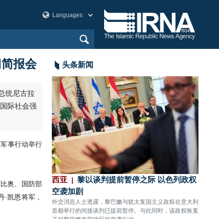
门简报会
头条新闻
架总统尼古拉
在国际社会强
拉军事行动举行
袭
西亚
黎以谈判提前暂停之际 以色列政权
美洲
卢比奥、国防部
传出数声剧烈爆炸。
空袭加剧
80%
丹·凯恩将军，
外交消息人士透露，黎巴嫩与犹太复国主义政权在意大利
CNN
首都举行的间接谈判已提前暂停。与此同时，该政权恢复
关键拦