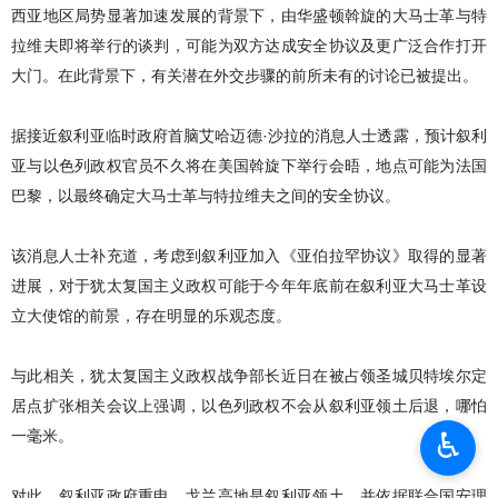
西亚地区局势显著加速发展的背景下，由华盛顿斡旋的大马士革与特
拉维夫即将举行的谈判，可能为双方达成安全协议及更广泛合作打开
大门。在此背景下，有关潜在外交步骤的前所未有的讨论已被提出。
据接近叙利亚临时政府首脑艾哈迈德·沙拉的消息人士透露，预计叙利
亚与以色列政权官员不久将在美国斡旋下举行会晤，地点可能为法国
巴黎，以最终确定大马士革与特拉维夫之间的安全协议。
该消息人士补充道，考虑到叙利亚加入《亚伯拉罕协议》取得的显著
进展，对于犹太复国主义政权可能于今年年底前在叙利亚大马士革设
立大使馆的前景，存在明显的乐观态度。
与此相关，犹太复国主义政权战争部长近日在被占领圣城贝特埃尔定
居点扩张相关会议上强调，以色列政权不会从叙利亚领土后退，哪怕
♿︎
一毫米。
对此，叙利亚政府重申，戈兰高地是叙利亚领土，并依据联合国安理