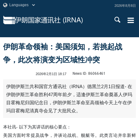
2026年8月8日
伊朗革命领袖：美国须知，若挑起战
争，此次将演变为区域性冲突
News ID:
86066461
2026年2月1日 18:17
伊朗伊斯兰共和国官方通讯社（IRNA）德黑兰2月1日报道- 在
伊朗伊斯兰革命胜利47周年前夕，适逢伊斯兰革命奠基人伊玛
目霍梅尼归国纪念日，伊朗伊斯兰革命至高领袖今天上午在伊
玛目霍梅尼清真寺会见了大批民众。
本社讯- 以下为其讲话的核心要点：
美国方面时常提及战争，并谈论战机、舰艇等。此类言论并非新鲜