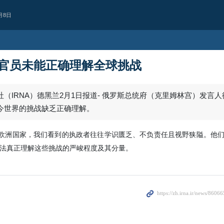
月8日
官员未能正确理解全球挑战
（IRNA）德黑兰2月1日报道- 俄罗斯总统府（克里姆林宫）发言人
今世界的挑战缺乏正确理解。
数欧洲国家，我们看到的执政者往往学识匮乏、不负责任且视野狭隘。他
法真正理解这些挑战的严峻程度及其分量。
镜头
伊斯法罕“罗赫塞特
术品拍卖展览
第二届伊斯法罕“罗赫塞特”古典与传
览，于2026年8月5日周三在阿巴