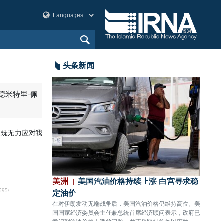
头条新闻
德米特里·佩
们既无力应对我
”古典与传统艺
美洲
美国汽油价格持续上涨 白宫寻求稳
美洲
定油价
今正
统艺术精品拍卖展
在对伊朗发动无端战争后，美国汽油价格仍维持高位。美
伊朗伊
斯酒店艺术厅正式开
国国家经济委员会主任兼总统首席经济顾问表示，政府已
201