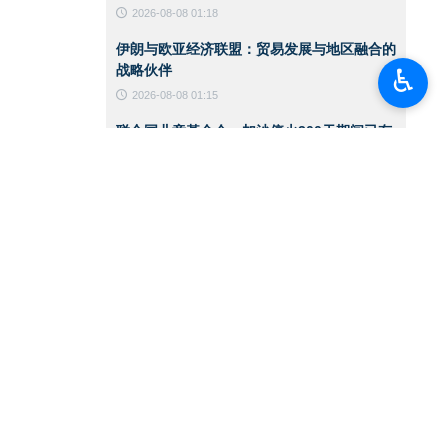
2026-08-08 01:18
伊朗与欧亚经济联盟：贸易发展与地区融合的
战略伙伴
♿︎
2026-08-08 01:15
联合国儿童基金会：加沙停火300天期间已有
300名儿童遇难
2026-08-08 01:13
八个阿拉伯与伊斯兰国家发表联合声明：以色
列政权侵略行径破坏加沙停火
2026-08-07 13:22
国防部代理部长：伊朗武装部队有充分能力应
对任何威胁
2026-08-07 13:20
对抗美军基地的计划已筹备多年，技术优势未
能阻止行动实施
2026-08-07 13:18