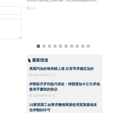
统艺术珍品，堪称伊
意识到汽油价格上涨的问题，并正采取措施加以应对。
又向伊
多样性方面最具规模
1 hr
1 hr
木儿王朝时期直至当
风格演变与美学传
了一批在艺术史上地
，为学界与藏家提供
作品将于周五进行公
最新报道
美国汽油价格持续上涨 白宫寻求稳定油价
2026-08-08 11:07
伊朗驻开罗利益代表处：特朗普如今正乞求他
曾亲手撕毁的协议
2026-08-08 11:02
10家英国工会要求撤销美国使用英国基地攻
击伊朗的许可