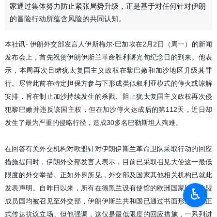
家通过集体努力防止紧张局势升级，正是基于对任何针对伊朗
的冒险行动所蕴含风险的共同认知。
本社讯- 伊朗外交部发言人伊斯梅尔·巴加埃在2月2日（周一）的新闻
发布会上，首先祝贺伊朗伊斯兰革命胜利曙光旬纪念日的到来。他表
示，本周再次目睹犹太复国主义政权在黎巴嫩和加沙地区升级其罪
行。尽管此前在特定担保方参与下形成类似叙利亚模式的停火或谅解
安排，旨在制止加沙持续发生的杀戮、阻止犹太复国主义政权再次侵
犯黎巴嫩并违反该国主权，但在加沙停火达成后的第112天，近日却
发生了最为严重的侵略行径，造成30多名巴勒斯坦人殉难。
在回答有关外交机构对欧盟针对伊朗伊斯兰革命卫队采取行动的回应
措施提问时，伊朗外交部发言人表示，目前已采取召见大使这一最低
限度的外交举措。正如外界所见，外交部及国家其他相关机构已就此
发表声明。自昨日以来，所有在德黑兰设有使馆的欧洲国家以及欧盟
♿︎
成员国均被召见至外交部，伊朗伊斯兰共和国已通过书面形式向其正
式传达抗议立场。但他强调，这仅是最低限度的回应措施，一系列进