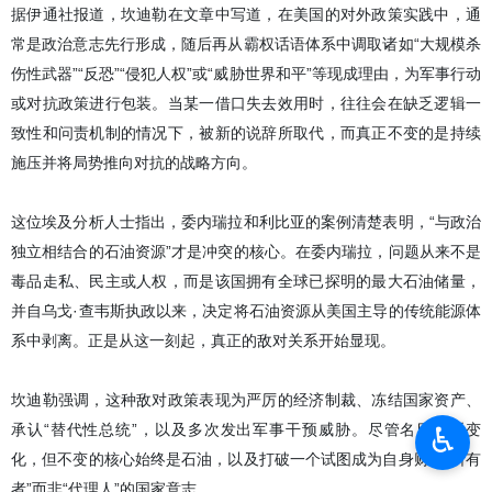
据伊通社报道，坎迪勒在文章中写道，在美国的对外政策实践中，通
常是政治意志先行形成，随后再从霸权话语体系中调取诸如“大规模杀
伤性武器”“反恐”“侵犯人权”或“威胁世界和平”等现成理由，为军事行动
或对抗政策进行包装。当某一借口失去效用时，往往会在缺乏逻辑一
致性和问责机制的情况下，被新的说辞所取代，而真正不变的是持续
施压并将局势推向对抗的战略方向。
这位埃及分析人士指出，委内瑞拉和利比亚的案例清楚表明，“与政治
独立相结合的石油资源”才是冲突的核心。在委内瑞拉，问题从来不是
毒品走私、民主或人权，而是该国拥有全球已探明的最大石油储量，
并自乌戈·查韦斯执政以来，决定将石油资源从美国主导的传统能源体
系中剥离。正是从这一刻起，真正的敌对关系开始显现。
坎迪勒强调，这种敌对政策表现为严厉的经济制裁、冻结国家资产、
♿︎
承认“替代性总统”，以及多次发出军事干预威胁。尽管名目不断变
化，但不变的核心始终是石油，以及打破一个试图成为自身财富“所有
者”而非“代理人”的国家意志。