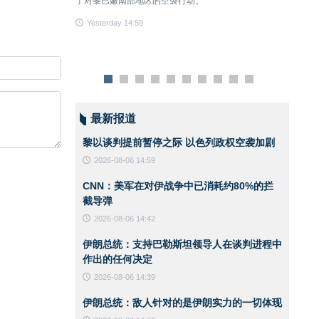
了对黎巴嫩南部地区的空袭行动。
Yest
Yesterday 14:59
最新报道
黎以谈判提前暂停之际 以色列政权空袭加剧
2026-08-06 14:59
CNN：美军在对伊战争中已消耗约80%的拦
截导弹
2026-08-06 14:42
伊朗总统：支持巴勒斯坦领导人在谈判进程中
作出的任何决定
2026-08-06 14:39
伊朗总统：敌人针对的是伊朗实力的一切体现