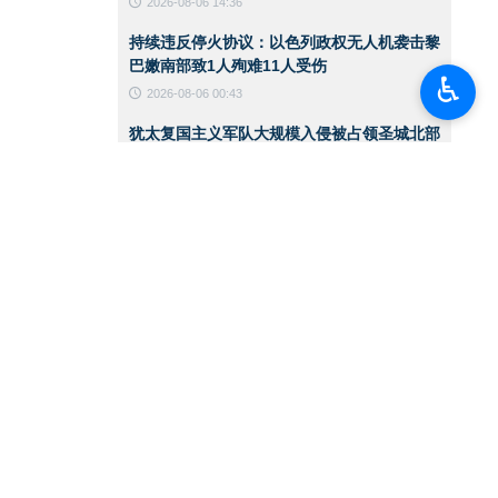
2026-08-06 14:36
持续违反停火协议：以色列政权无人机袭击黎
巴嫩南部致1人殉难11人受伤
♿︎
2026-08-06 00:43
犹太复国主义军队大规模入侵被占领圣城北部
一处难民营
2026-08-06 00:40
伊朗陆军突击队举行实战演练
2026-08-06 00:38
美国国务卿就霍尔木兹海峡发表声明
2026-08-05 15:11
华盛顿必须接受伊朗在霍尔木兹海峡管理中的
角色
2026-08-05 12:45
也门首都萨那遭空袭
2026-08-05 12:36