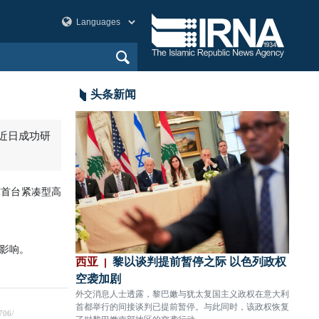
头条新闻
员近日成功研
球首台紧凑型高
影响。
袭
西亚
黎以谈判提前暂停之际 以色列政权
美洲
传出数声剧烈爆炸。
空袭加剧
80%
外交消息人士透露，黎巴嫩与犹太复国主义政权在意大利
CNN
首都举行的间接谈判已提前暂停。与此同时，该政权恢复
关键拦