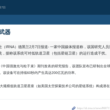
月7日
武器
（IRNA）德黑兰2月7日报道- 一家中国媒体报道称，该国研究人
统，据称该系统可对低轨道卫星（包括星链卫星）的运行造成干扰。
引《中国强激光与粒子束》期刊发表的研究报告，该团队宣布已研制出全
”。该设备可在持续60秒内产生高达200亿瓦的功率。
大规模低轨道卫星星座（如美国太空探索技术公司的星链系统）构成潜在
西亚
也门首都萨那遭空
据消息人士报道，也门首都萨那凌晨
2 days ago