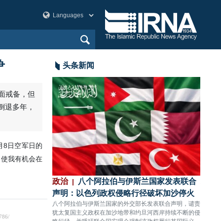
争
头条新闻
全面戒备，但
倒退多年，
月8日空军日的
，使我有机会在
：以色列政权无
政治
八个阿拉伯与伊斯兰国家发表联合
政治
难11人受伤
声明：以色列政权侵略行径破坏加沙停火
充分
，对黎巴嫩南部提卜
八个阿拉伯与伊斯兰国家的外交部长发表联合声明，谴责
伊朗国
人殉难、11人受
犹太复国主义政权在加沙地带和约旦河西岸持续不断的侵
依托本