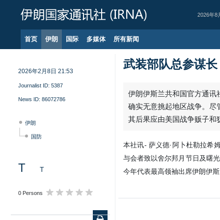
2026年8
首页
伊朗
国际
多媒体
所有新闻
武装部队总参谋长
2026年2月8日 21:53
Journalist ID:
5387
伊朗伊斯兰共和国官方通讯社
News ID:
86072786
确实无意挑起地区战争。尽
其后果应由美国战争贩子和
伊朗
国防
本社讯- 萨义德·阿卜杜勒拉
与会者致以舍尔邦月节日及曙光
T
T
今年代表最高领袖出席伊朗伊斯
0 Persons