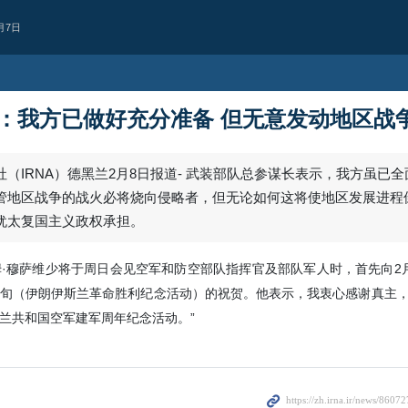
月7日
：我方已做好充分准备 但无意发动地区战
（IRNA）德黑兰2月8日报道- 武装部队总参谋长表示，我方虽已
管地区战争的战火必将烧向侵略者，但无论如何这将使地区发展进程
犹太复国主义政权承担。
希姆·穆萨维少将于周日会见空军和防空部队指挥官及部队军人时，首先向2
旬（伊朗伊斯兰革命胜利纪念活动）的祝贺。他表示，我衷心感谢真主
兰共和国空军建军周年纪念活动。”
西亚
持续违反停火协议
人机袭击黎巴嫩南部致1人殉
犹太复国主义政权继续违反停火协议
宁镇一处目标发动无人机袭击，造成1