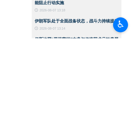
能阻止行动实施
2026-08-07 13:18
伊朗军队处于全面战备状态，战斗力持续提升
♿︎
2026-08-07 13:14
伊斯法罕“罗赫塞特”古典与传统艺术品拍卖展
览
2026-08-07 13:10
黎以谈判提前暂停之际 以色列政权空袭加剧
2026-08-06 14:59
CNN：美军在对伊战争中已消耗约80%的拦
截导弹
2026-08-06 14:42
伊朗总统：支持巴勒斯坦领导人在谈判进程中
作出的任何决定
2026-08-06 14:39
伊朗总统：敌人针对的是伊朗实力的一切体现