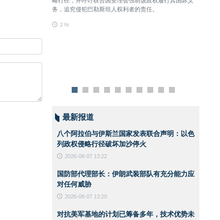
略行径，并呼吁联合国安理会强制该政权履行其国际义
何威胁
务，追究侵犯巴勒斯坦人权利者的责任。
2 hr
2 hr
最新报道
八个阿拉伯与伊斯兰国家发表联合声明：以色
列政权侵略行径破坏加沙停火
2026-08-07 13:22
国防部代理部长：伊朗武装部队有充分能力应
对任何威胁
2026-08-07 13:20
对抗美军基地的计划已筹备多年，技术优势未