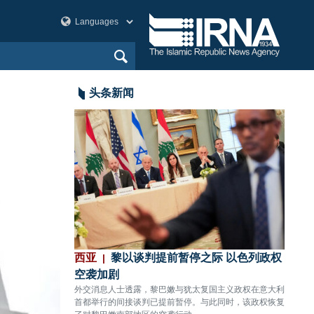
头条新闻
袭
西亚
黎以谈判提前暂停之际 以色列政权
美洲
传出数声剧烈爆炸。
空袭加剧
80%
外交消息人士透露，黎巴嫩与犹太复国主义政权在意大利
CNN
首都举行的间接谈判已提前暂停。与此同时，该政权恢复
关键拦