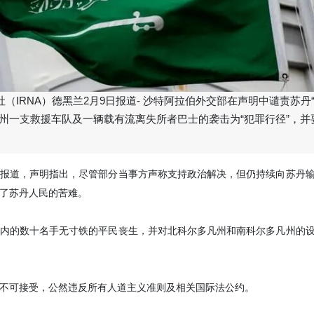
（IRNA）德黑兰2月9日报道- 沙特阿拉伯外交部在声明中谴责苏丹
凡州一支救援车队及一辆载有流离失所者巴士的袭击为“犯罪行径”，并
报道，声明指出，尽管部分当事方声称支持政治解决，但仍持续向苏丹
了苏丹人民的苦难。
内的数十名手无寸铁的平民丧生，并对北科尔多凡州和南科尔多凡州的
不可接受，公然违反所有人道主义准则及相关国际法公约。