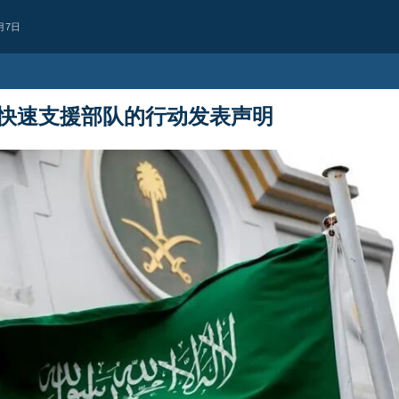
月7日
快速支援部队的行动发表声明
西亚
也门首都萨那遭空
据消息人士报道，也门首都萨那凌晨
2 days ago