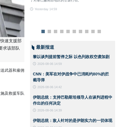
了对黎巴嫩南部地区的空袭行动。
Yest
Yesterday 14:59
“快速支援部
最新报道
要求该部队
黎以谈判提前暂停之际 以色列政权空袭加剧
2026-08-06 14:59
输送武器和雇佣
CNN：美军在对伊战争中已消耗约80%的拦
截导弹
2026-08-06 14:42
设施及救援车队
伊朗总统：支持巴勒斯坦领导人在谈判进程中
作出的任何决定
2026-08-06 14:39
伊朗总统：敌人针对的是伊朗实力的一切体现