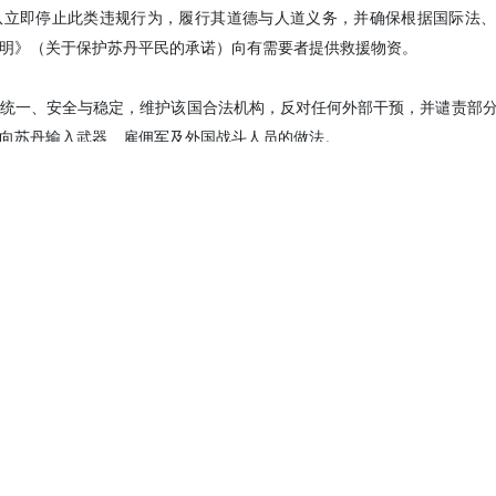
队立即停止此类违规行为，履行其道德与人道义务，并确保根据国际法、
达声明》（关于保护苏丹平民的承诺）向有需要者提供救援物资。
统一、安全与稳定，维护该国合法机构，反对任何外部干预，并谴责部
向苏丹输入武器、雇佣军及外国战斗人员的做法。
类行为是导致冲突持续、加剧苏丹人民苦难的主要原因。