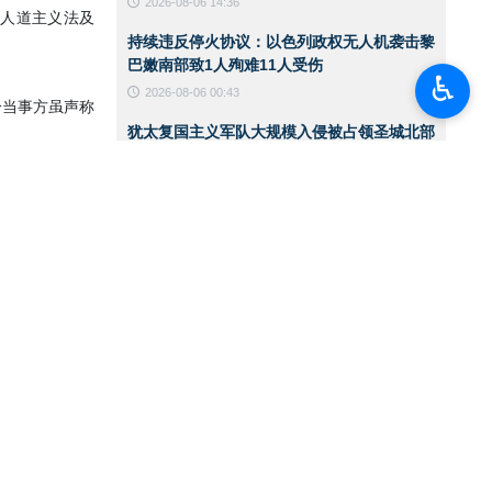
2026-08-06 14:36
人道主义法及
持续违反停火协议：以色列政权无人机袭击黎
巴嫩南部致1人殉难11人受伤
♿︎
2026-08-06 00:43
分当事方虽声称
犹太复国主义军队大规模入侵被占领圣城北部
一处难民营
2026-08-06 00:40
伊朗陆军突击队举行实战演练
2026-08-06 00:38
美国国务卿就霍尔木兹海峡发表声明
2026-08-05 15:11
华盛顿必须接受伊朗在霍尔木兹海峡管理中的
角色
2026-08-05 12:45
也门首都萨那遭空袭
2026-08-05 12:36