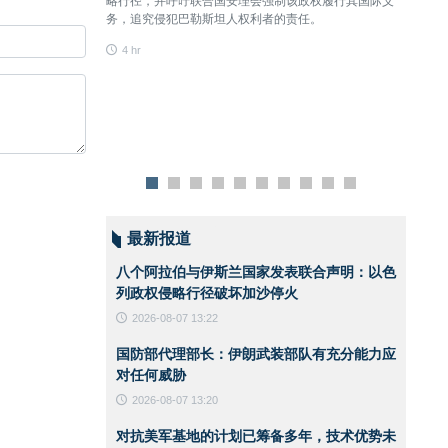
略行径，并呼吁联合国安理会强制该政权履行其国际义
何威胁
务，追究侵犯巴勒斯坦人权利者的责任。
4 hr
4 hr
最新报道
八个阿拉伯与伊斯兰国家发表联合声明：以色
列政权侵略行径破坏加沙停火
2026-08-07 13:22
国防部代理部长：伊朗武装部队有充分能力应
对任何威胁
2026-08-07 13:20
对抗美军基地的计划已筹备多年，技术优势未