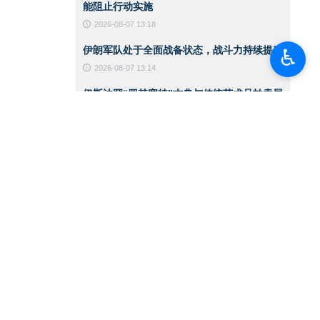
能阻止行动实施
2026-08-07 13:18
伊朗军队处于全面战备状态，战斗力持续提升
♿︎
2026-08-07 13:14
伊斯法罕“罗赫塞特”古典与传统艺术品拍卖展
览
2026-08-07 13:10
黎以谈判提前暂停之际 以色列政权空袭加剧
2026-08-06 14:59
CNN：美军在对伊战争中已消耗约80%的拦
截导弹
2026-08-06 14:42
伊朗总统：支持巴勒斯坦领导人在谈判进程中
作出的任何决定
2026-08-06 14:39
伊朗总统：敌人针对的是伊朗实力的一切体现