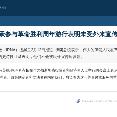
月7日
跃参与革命胜利周年游行表明未受外来宣
（IRNA）德黑兰2月12日报道- 伊朗总统表示，伟大的伊朗人民在
的史诗性壮举表明，他们不会被境外宣传所误导。
统马苏德·佩泽希齐扬在与戈勒斯坦省投资者和经济界人士举行的会议上表
理者、政策制定者和立法者在内的我们，肩负着为这一尊贵民族服务的重
西亚
持续违反停火协议
人机袭击黎巴嫩南部致1人殉
犹太复国主义政权继续违反停火协议
宁镇一处目标发动无人机袭击，造成1