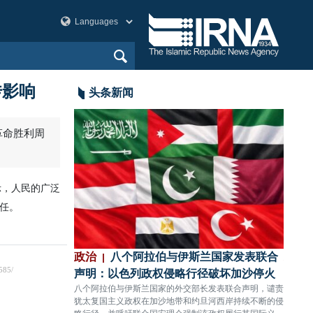
传影响
头条新闻
革命胜利周
示，人民的广泛
任。
：以色列政权无
政治
八个阿拉伯与伊斯兰国家发表联合
政治
难11人受伤
声明：以色列政权侵略行径破坏加沙停火
充分
，对黎巴嫩南部提卜
八个阿拉伯与伊斯兰国家的外交部长发表联合声明，谴责
伊朗国
人殉难、11人受
犹太复国主义政权在加沙地带和约旦河西岸持续不断的侵
依托本