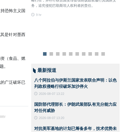
略行径，并呼吁联合国安理会强制该政权履行其国际义
何威胁
务，追究侵犯巴勒斯坦人权利者的责任。
9 hr
9 hr
表示谴责，
决议表示感
最新报道
国制裁的决议，
八个阿拉伯与伊斯兰国家发表联合声明：以色
列政权侵略行径破坏加沙停火
2026-08-07 13:22
国防部代理部长：伊朗武装部队有充分能力应
对任何威胁
和金融封锁。
2026-08-07 13:20
对抗美军基地的计划已筹备多年，技术优势未
支持恐怖主义国