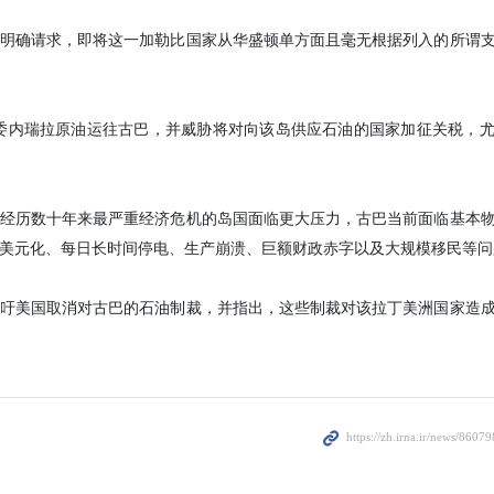
伤。
Yesterday 00:43
（IRNA）德黑兰2月16日报道- 古巴总统就华盛顿针对该国的制裁
”，严重压制古巴人民，并对非洲领导人通过谴责美国对哈瓦那制裁的
亚斯-卡内尔在其X社交平台账号上写道，“我们感谢非洲领导人通过谴责美
定的支持恐怖主义国家名单中移除。”
段严重压制我国全体人民的时期，这一行动的意义尤为重大。”
首脑会议连续第十七次通过决议，谴责美国政府对古巴实施的经济、贸易
明确请求，即将这一加勒比国家从华盛顿单方面且毫无根据列入的所谓