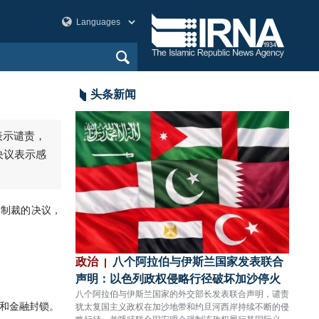
头条新闻
：以色列政权无
政治
八个阿拉伯与伊斯兰国家发表联合
政治
难11人受伤
声明：以色列政权侵略行径破坏加沙停火
充分
，对黎巴嫩南部提卜
八个阿拉伯与伊斯兰国家的外交部长发表联合声明，谴责
伊朗国
人殉难、11人受
犹太复国主义政权在加沙地带和约旦河西岸持续不断的侵
依托本