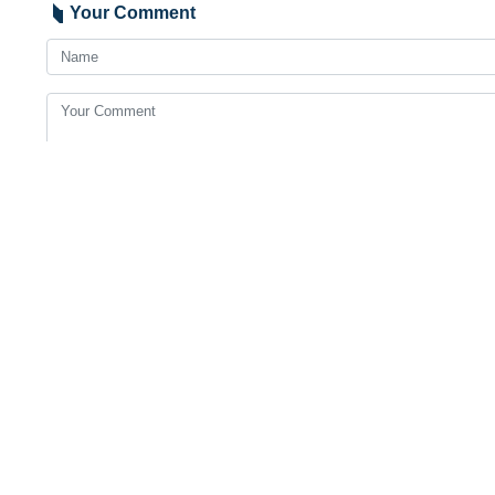
家名单中删除。
美国总统唐纳德·特朗普已阻止
哥。
美国日益加剧的压力，使这一正
料、药品）短缺、高通胀、部分
联合国人权事务高级专员近日呼
构成人权侵犯。
Your Comment