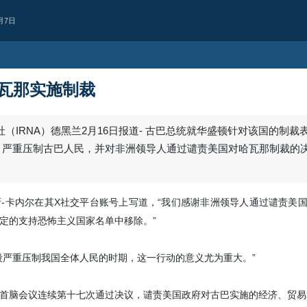
月7日
瓦那实施制裁
西亚
持续违反停火协议
人机袭击黎巴嫩南部致1人殉
犹太复国主义政权继续违反停火协议
宁镇一处目标发动无人机袭击，造成1