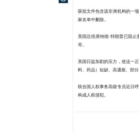
伊朗伊斯兰共和国官方通讯社
称美国的行为是“暴力企图
谢与支持。
本社讯- 古巴总统米格尔·迪
该决议再次呼吁将古巴从单边认
他补充道，“在美国正以暴力手
周日，非洲联盟国家元首和政府
获批文件包含该非洲机构的一项