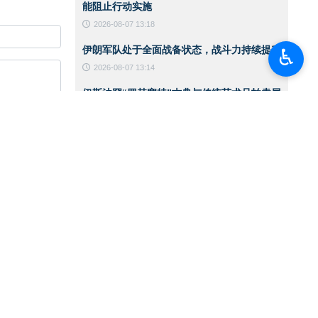
能阻止行动实施
2026-08-07 13:18
伊朗军队处于全面战备状态，战斗力持续提升
♿︎
尤其是针对墨西
2026-08-07 13:14
伊斯法罕“罗赫塞特”古典与传统艺术品拍卖展
物资（食品、燃
览
题。
2026-08-07 13:10
黎以谈判提前暂停之际 以色列政权空袭加剧
成的广泛破坏已
2026-08-06 14:59
CNN：美军在对伊战争中已消耗约80%的拦
截导弹
2026-08-06 14:42
伊朗总统：支持巴勒斯坦领导人在谈判进程中
作出的任何决定
2026-08-06 14:39
伊朗总统：敌人针对的是伊朗实力的一切体现