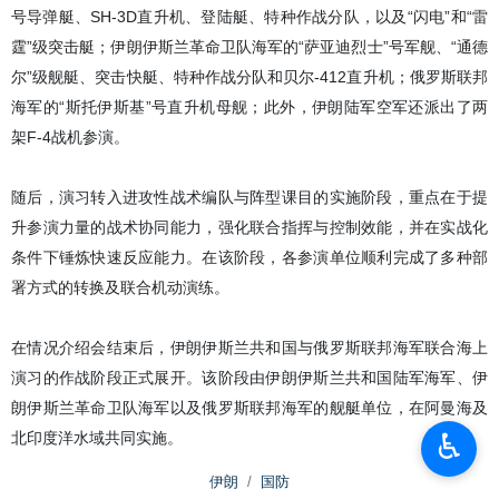
号导弹艇、SH-3D直升机、登陆艇、特种作战分队，以及“闪电”和“雷
霆”级突击艇；伊朗伊斯兰革命卫队海军的“萨亚迪烈士”号军舰、“通德
尔”级舰艇、突击快艇、特种作战分队和贝尔-412直升机；俄罗斯联邦
海军的“斯托伊斯基”号直升机母舰；此外，伊朗陆军空军还派出了两
架F-4战机参演。
随后，演习转入进攻性战术编队与阵型课目的实施阶段，重点在于提
升参演力量的战术协同能力，强化联合指挥与控制效能，并在实战化
条件下锤炼快速反应能力。在该阶段，各参演单位顺利完成了多种部
署方式的转换及联合机动演练。
在情况介绍会结束后，伊朗伊斯兰共和国与俄罗斯联邦海军联合海上
演习的作战阶段正式展开。该阶段由伊朗伊斯兰共和国陆军海军、伊
朗伊斯兰革命卫队海军以及俄罗斯联邦海军的舰艇单位，在阿曼海及
♿︎
北印度洋水域共同实施。
伊朗
国防