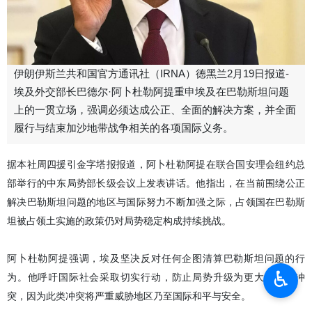
伊朗伊斯兰共和国官方通讯社（IRNA）德黑兰2月19日报道-
埃及外交部长巴德尔·阿卜杜勒阿提重申埃及在巴勒斯坦问题
上的一贯立场，强调必须达成公正、全面的解决方案，并全面
履行与结束加沙地带战争相关的各项国际义务。
据本社周四援引金字塔报报道，阿卜杜勒阿提在联合国安理会纽约总
部举行的中东局势部长级会议上发表讲话。他指出，在当前围绕公正
解决巴勒斯坦问题的地区与国际努力不断加强之际，占领国在巴勒斯
坦被占领土实施的政策仍对局势稳定构成持续挑战。
阿卜杜勒阿提强调，埃及坚决反对任何企图清算巴勒斯坦问题的行
♿︎
为。他呼吁国际社会采取切实行动，防止局势升级为更大范围的冲
突，因为此类冲突将严重威胁地区乃至国际和平与安全。