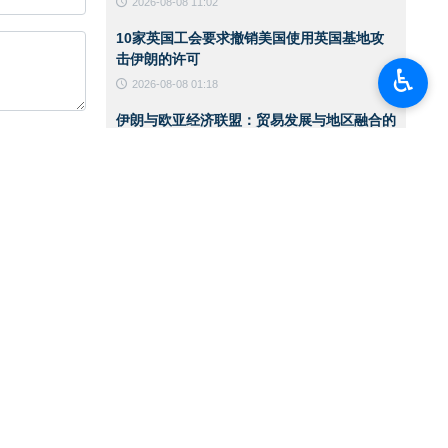
2026-08-08 11:02
10家英国工会要求撤销美国使用英国基地攻
击伊朗的许可
♿︎
2026-08-08 01:18
伊朗与欧亚经济联盟：贸易发展与地区融合的
战略伙伴
2026-08-08 01:15
联合国儿童基金会：加沙停火300天期间已有
300名儿童遇难
2026-08-08 01:13
八个阿拉伯与伊斯兰国家发表联合声明：以色
列政权侵略行径破坏加沙停火
2026-08-07 13:22
国防部代理部长：伊朗武装部队有充分能力应
对任何威胁
2026-08-07 13:20