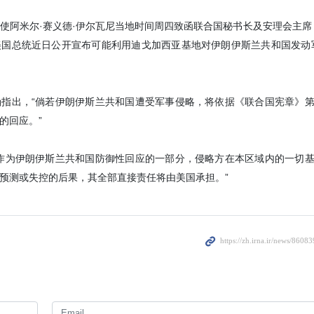
条件制定了相应预案。他说道，尽管
防空系统及空中巡逻，但空军飞行员
使阿米尔·赛义德·伊尔瓦尼当地时间周四致函联合国秘书长及安理会主席
任务，并成功执行。
国总统近日公开宣布可能利用迪戈加西亚基地对伊朗伊斯兰共和国发动
Yesterday 13:18
指出，“倘若伊朗伊斯兰共和国遭受军事侵略，将依据《联合国宪章》
的回应。”
作为伊朗伊斯兰共和国防御性回应的一部分，侵略方在本区域内的一切
预测或失控的后果，其全部直接责任将由美国承担。”