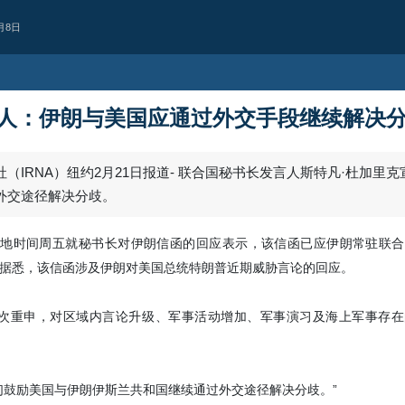
月8日
人：伊朗与美国应通过外交手段继续解决
（IRNA）纽约2月21日报道- 联合国秘书长发言人斯特凡·杜加里
外交途径解决分歧。
当地时间周五就秘书长对伊朗信函的回应表示，该信函已应伊朗常驻联
据悉，该信函涉及伊朗对美国总统特朗普近期威胁言论的回应。
再次重申，对区域内言论升级、军事活动增加、军事演习及海上军事存在
政治
对抗美军基地的计
技术优势未能阻止行动实施
伊朗空军协调副司令表示，过去数年
们鼓励美国与伊朗伊斯兰共和国继续通过外交途径解决分歧。”
基地的动向与扩张一直受到持续监视