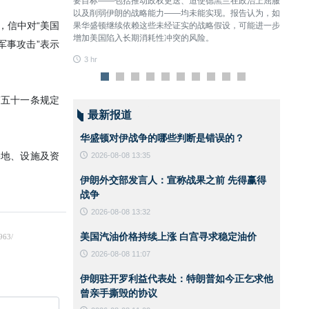
敌人拥有技术优势、
要目标——包括推动政权更迭、迫使德黑兰在政治上屈服
争。
们依然勇敢地接受了
以及削弱伊朗的战略能力——均未能实现。报告认为，如
3 hr
，信中对“美国
果华盛顿继续依赖这些未经证实的战略假设，可能进一步
增加美国陷入长期消耗性冲突的风险。
军事攻击”表示
3 hr
第五十一条规定
最新报道
华盛顿对伊战争的哪些判断是错误的？
基地、设施及资
2026-08-08 13:35
伊朗外交部发言人：宣称战果之前 先得赢得
战争
2026-08-08 13:32
美国汽油价格持续上涨 白宫寻求稳定油价
2026-08-08 11:07
伊朗驻开罗利益代表处：特朗普如今正乞求他
曾亲手撕毁的协议