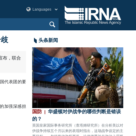
分歧
头条新闻
克宣布，联合
合国代表团的要
的加强深感担
划已筹备多年，
国防
华盛顿对伊战争的哪些判断是错误
政治
的？
先得
间，美国在地区军事
英国皇家国际事务研究所（查塔姆研究所）在分析美以对
伊朗外
，并已针对不同作战
伊战争持续五个月以来的表现时指出，这场战争设定的主
的言论