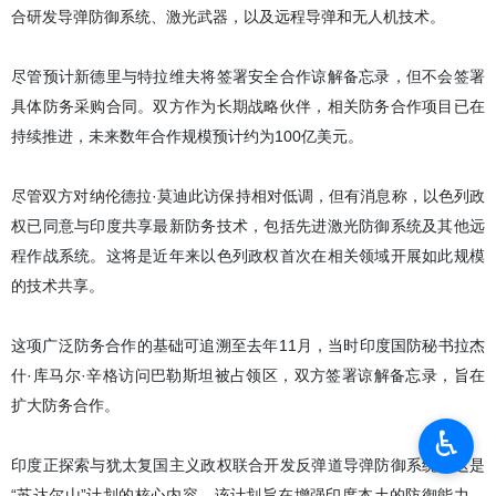
合研发导弹防御系统、激光武器，以及远程导弹和无人机技术。
尽管预计新德里与特拉维夫将签署安全合作谅解备忘录，但不会签署
具体防务采购合同。双方作为长期战略伙伴，相关防务合作项目已在
持续推进，未来数年合作规模预计约为100亿美元。
尽管双方对纳伦德拉·莫迪此访保持相对低调，但有消息称，以色列政
权已同意与印度共享最新防务技术，包括先进激光防御系统及其他远
程作战系统。这将是近年来以色列政权首次在相关领域开展如此规模
的技术共享。
这项广泛防务合作的基础可追溯至去年11月，当时印度国防秘书拉杰
什·库马尔·辛格访问巴勒斯坦被占领区，双方签署谅解备忘录，旨在
扩大防务合作。
♿︎
印度正探索与犹太复国主义政权联合开发反弹道导弹防御系统，这是
“苏达尔山”计划的核心内容。该计划旨在增强印度本土的防御能力，