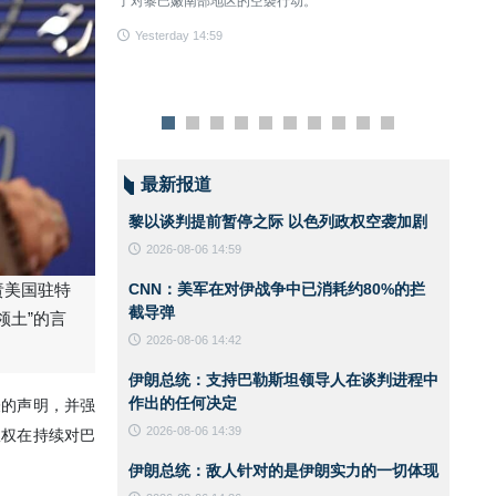
了对黎巴嫩南部地区的空袭行动。
Yest
Yesterday 14:59
最新报道
黎以谈判提前暂停之际 以色列政权空袭加剧
2026-08-06 14:59
CNN：美军在对伊战争中已消耗约80%的拦
责美国驻特
截导弹
领土”的言
2026-08-06 14:42
伊朗总统：支持巴勒斯坦领导人在谈判进程中
作出的任何决定
表的声明，并强
2026-08-06 14:39
政权在持续对巴
伊朗总统：敌人针对的是伊朗实力的一切体现