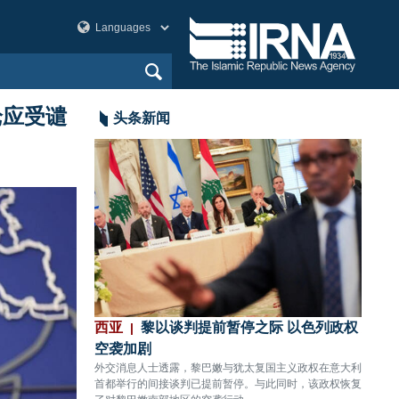
论应受谴
头条新闻
袭
西亚
黎以谈判提前暂停之际 以色列政权
美洲
传出数声剧烈爆炸。
空袭加剧
80%
外交消息人士透露，黎巴嫩与犹太复国主义政权在意大利
CNN
首都举行的间接谈判已提前暂停。与此同时，该政权恢复
关键拦