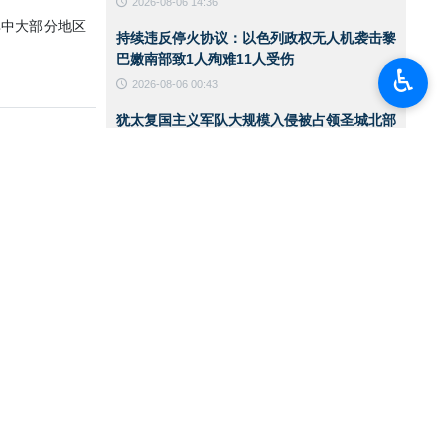
2026-08-06 14:36
其中大部分地区
持续违反停火协议：以色列政权无人机袭击黎
巴嫩南部致1人殉难11人受伤
♿︎
2026-08-06 00:43
犹太复国主义军队大规模入侵被占领圣城北部
一处难民营
2026-08-06 00:40
伊朗陆军突击队举行实战演练
2026-08-06 00:38
美国国务卿就霍尔木兹海峡发表声明
2026-08-05 15:11
华盛顿必须接受伊朗在霍尔木兹海峡管理中的
角色
2026-08-05 12:45
也门首都萨那遭空袭
2026-08-05 12:36