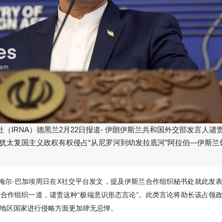
（IRNA）德黑兰2月22日报道- 伊朗伊斯兰共和国外交部发言人谴
犹太复国主义政权有权侵占“从尼罗河到幼发拉底河”阿拉伯—伊斯兰
斯梅尔·巴加埃周日在X社交平台发文，提及伊斯兰合作组织秘书处就此发
合作组织一道，谴责这种“极端意识形态言论”。此类言论将助长该占领
地区国家进行侵略方面更加肆无忌惮。