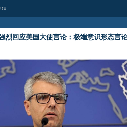
月7日
强烈回应美国大使言论：极端意识形态言
西亚
也门首都萨那遭空
据消息人士报道，也门首都萨那凌晨
2 days ago