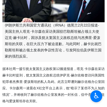
伊朗伊斯兰共和国官方通讯社（IRNA）德黑兰2月22日报道-
美国主持人塔克·卡尔森在采访美国驻巴勒斯坦被占领土大使
迈克·赫卡比时，因涉及犹太复国主义政权总统与杰弗里·爱泼
斯坦的关联，在巨大压力下被迫道歉。与此同时，赫卡比就巴
勒斯坦和被占领土发表的争议性言论，引发阿拉伯及伊斯兰国
家的强烈反应。
据本社周一援引犹太复国主义政权第12频道报道，塔克·卡尔森在采访
赫卡比时提到，犹太复国主义政权总统伊萨克·赫尔佐格曾访问美国性
犯罪者杰弗里·爱泼斯坦的私人岛屿。此言立即遭到赫尔佐格办公室回
应。卡尔森周一凌晨在X社交平台上表示，他“暗示了某些不为人知的
♿︎
情况”，并称收到了赫尔佐格办公室发来的一封长信，信中否认赫尔佐
格与爱泼斯坦存在关联。