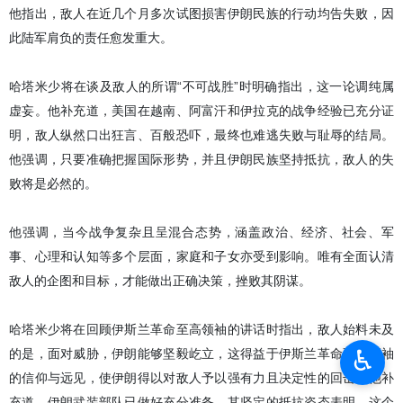
他指出，敌人在近几个月多次试图损害伊朗民族的行动均告失败，因
此陆军肩负的责任愈发重大。
哈塔米少将在谈及敌人的所谓“不可战胜”时明确指出，这一论调纯属
虚妄。他补充道，美国在越南、阿富汗和伊拉克的战争经验已充分证
明，敌人纵然口出狂言、百般恐吓，最终也难逃失败与耻辱的结局。
他强调，只要准确把握国际形势，并且伊朗民族坚持抵抗，敌人的失
败将是必然的。
他强调，当今战争复杂且呈混合态势，涵盖政治、经济、社会、军
事、心理和认知等多个层面，家庭和子女亦受到影响。唯有全面认清
敌人的企图和目标，才能做出正确决策，挫败其阴谋。
哈塔米少将在回顾伊斯兰革命至高领袖的讲话时指出，敌人始料未及
♿︎
的是，面对威胁，伊朗能够坚毅屹立，这得益于伊斯兰革命至高领袖
的信仰与远见，使伊朗得以对敌人予以强有力且决定性的回击。他补
充道，伊朗武装部队已做好充分准备，其坚定的抵抗姿态表明，这个