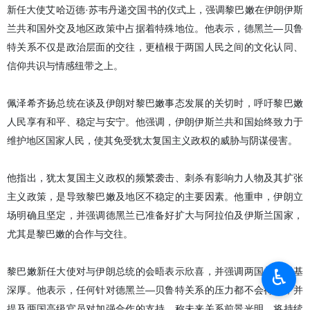
新任大使艾哈迈德·苏韦丹递交国书的仪式上，强调黎巴嫩在伊朗伊斯
兰共和国外交及地区政策中占据着特殊地位。他表示，德黑兰—贝鲁
特关系不仅是政治层面的交往，更植根于两国人民之间的文化认同、
信仰共识与情感纽带之上。
佩泽希齐扬总统在谈及伊朗对黎巴嫩事态发展的关切时，呼吁黎巴嫩
人民享有和平、稳定与安宁。他强调，伊朗伊斯兰共和国始终致力于
维护地区国家人民，使其免受犹太复国主义政权的威胁与阴谋侵害。
他指出，犹太复国主义政权的频繁袭击、刺杀有影响力人物及其扩张
主义政策，是导致黎巴嫩及地区不稳定的主要因素。他重申，伊朗立
场明确且坚定，并强调德黑兰已准备好扩大与阿拉伯及伊斯兰国家，
尤其是黎巴嫩的合作与交往。
♿︎
黎巴嫩新任大使对与伊朗总统的会晤表示欣喜，并强调两国关系根基
深厚。他表示，任何针对德黑兰—贝鲁特关系的压力都不会得逞，并
提及两国高级官员对加强合作的支持，称未来关系前景光明，将持续