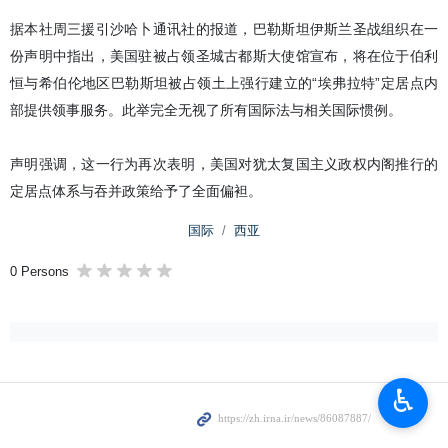
伊朗伊斯兰共和国官方通讯社（IRNA）德黑兰2月25日报道-
巴勒斯坦伊斯兰圣战组织发表声明称，美国驻犹太复国主义政
权大使馆在约旦河西岸的“埃弗拉特”定居点提供领事服务，此
举公然违反国际法，是华盛顿方面全面配合犹太复国主义政权
推行吞并和定居点政策的又一例证。
据本社周三援引沙哈卜通讯社的报道，巴勒斯坦伊斯兰圣战组织在一
份声明中指出，美国驻被占领圣城古都斯大使馆宣布，将在位于伯利
恒与希伯伦地区巴勒斯坦被占领土上强行建立的“埃弗拉特”定居点内
部提供领事服务。此举完全无视了所有国际法与相关国际惯例。
♿︎
声明强调，这一行为再次表明，美国对犹太复国主义政权内阁推行的