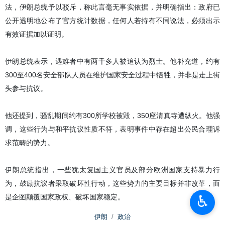
法，伊朗总统予以驳斥，称此言毫无事实依据，并明确指出：政府已
公开透明地公布了官方统计数据，任何人若持有不同说法，必须出示
有效证据加以证明。
伊朗总统表示，遇难者中有两千多人被追认为烈士。他补充道，约有
300至400名安全部队人员在维护国家安全过程中牺牲，并非是走上街
头参与抗议。
他还提到，骚乱期间约有300所学校被毁，350座清真寺遭纵火。他强
调，这些行为与和平抗议性质不符，表明事件中存在超出公民合理诉
求范畴的势力。
伊朗总统指出，一些犹太复国主义官员及部分欧洲国家支持暴力行
为，鼓励抗议者采取破坏性行动，这些势力的主要目标并非改革，而
♿︎
是企图颠覆国家政权、破坏国家稳定。
伊朗
政治