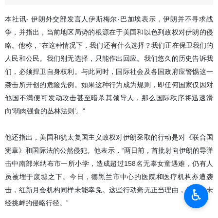
本社讯- 伊朗外交部发言人伊斯梅尔·巴加埃表示，伊朗并不寻求战
争，并指出，当前地区局势的根源在于美国和以色列政权对伊朗的侵
略。他称，“在这种情况下，我们还有什么选择？我们正在保卫我们的
人民和公民。我们别无选择，只能作出回应。我们悠久的历史告诉我
们，必须捍卫自身权利。与此同时，国际社会及各国政府应警惕这一
袭击所开创的危险先例。如果这种行为成为规则，即任何国家仅因对
他国不满便可发动攻击甚至暗杀其领导人，那么国际秩序将迅速滑
向‘弱肉强食的丛林法则’。”
他还指出，美国和犹太复国主义政权对伊朗采取的行动是对《联合国
宪章》和国际法的公然侵犯。他表示，“两日前，首批射向伊朗的导弹
击中南部米纳布市一所小学，造成超过158名无辜女童遇难，仍有人
员被埋于废墟之下。今日，德黑兰市中心的医院和医疗机构亦遭袭
击，红新月会机构同样未能幸免。这些行动毫无正当理由，是一次未
♿︎
经挑衅的侵略行径。”