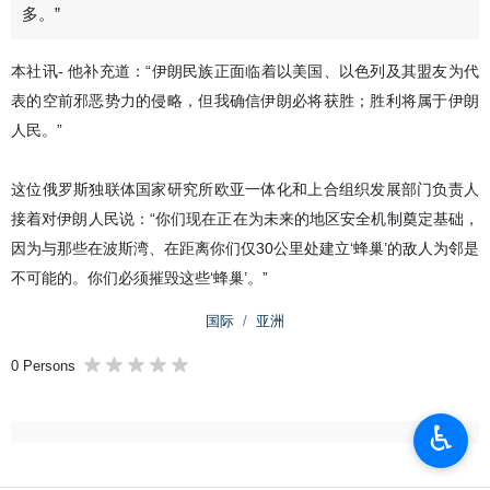
多。”
本社讯- 他补充道：“伊朗民族正面临着以美国、以色列及其盟友为代
表的空前邪恶势力的侵略，但我确信伊朗必将获胜；胜利将属于伊朗
人民。”
这位俄罗斯独联体国家研究所欧亚一体化和上合组织发展部门负责人
接着对伊朗人民说：“你们现在正在为未来的地区安全机制奠定基础，
因为与那些在波斯湾、在距离你们仅30公里处建立‘蜂巢’的敌人为邻是
不可能的。你们必须摧毁这些‘蜂巢’。”
国际
亚洲
0 Persons
♿︎