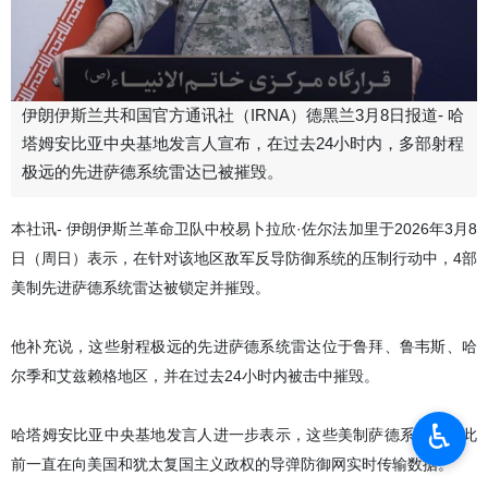
伊朗伊斯兰共和国官方通讯社（IRNA）德黑兰3月8日报道- 哈
塔姆安比亚中央基地发言人宣布，在过去24小时内，多部射程
极远的先进萨德系统雷达已被摧毁。
本社讯- 伊朗伊斯兰革命卫队中校易卜拉欣·佐尔法加里于2026年3月8
日（周日）表示，在针对该地区敌军反导防御系统的压制行动中，4部
美制先进萨德系统雷达被锁定并摧毁。
他补充说，这些射程极远的先进萨德系统雷达位于鲁拜、鲁韦斯、哈
尔季和艾兹赖格地区，并在过去24小时内被击中摧毁。
♿︎
哈塔姆安比亚中央基地发言人进一步表示，这些美制萨德系统雷达此
前一直在向美国和犹太复国主义政权的导弹防御网实时传输数据。