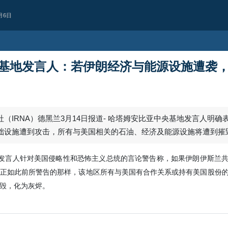
月6日
基地发言人：若伊朗经济与能源设施遭袭
（IRNA）德黑兰3月14日报道- 哈塔姆安比亚中央基地发言人明确
础设施遭到攻击，所有与美国相关的石油、经济及能源设施将遭到摧
地发言人针对美国侵略性和恐怖主义总统的言论警告称，如果伊朗伊斯兰
正如此前所警告的那样，该地区所有与美国有合作关系或持有美国股份
毁，化为灰烬。
政治
伊朗外交部发言人
霍尔木兹海峡开展双边谈判
后续讨论
伊朗外交部发言人表示，德黑兰与马