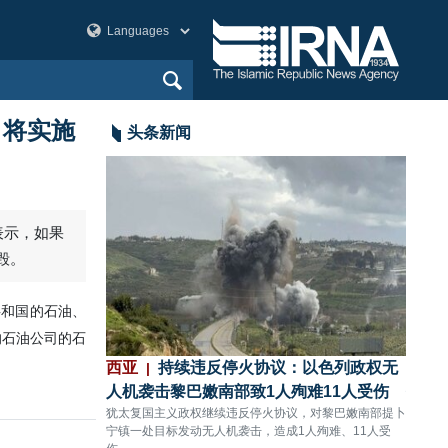
，将实施
头条新闻
表示，如果
毁。
共和国的石油、
的石油公司的石
：伊朗与阿曼就
西亚
持续违反停火协议：以色列政权无
西亚
，伊美问题将
人机袭击黎巴嫩南部致1人殉难11人受伤
领圣
犹太复国主义政权继续违反停火协议，对黎巴嫩南部提卜
犹太复
宁镇一处目标发动无人机袭击，造成1人殉难、11人受
的盖兰
斯喀特围绕霍尔木兹