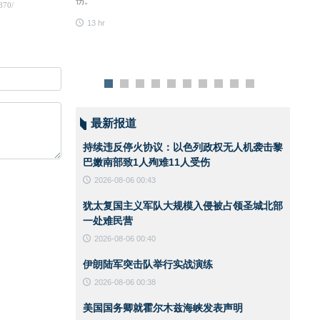
伤。
安全、建立安全通行
13 hr
无关。他强调，涉及
13 hr
条件成熟时于后续阶
最新报道
持续违反停火协议：以色列政权无人机袭击黎
巴嫩南部致1人殉难11人受伤
2026-08-06 00:43
犹太复国主义军队大规模入侵被占领圣城北部
一处难民营
2026-08-06 00:40
伊朗陆军突击队举行实战演练
2026-08-06 00:38
美国国务卿就霍尔木兹海峡发表声明