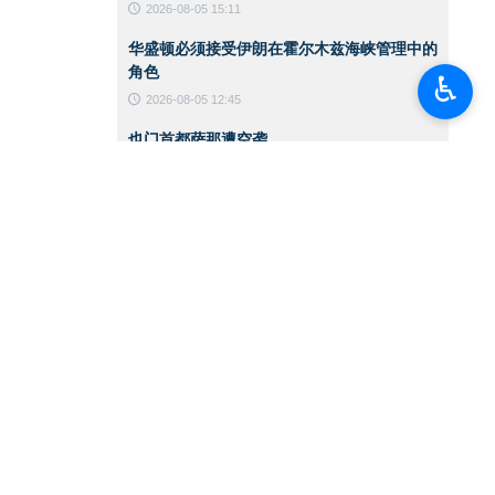
2026-08-05 15:11
华盛顿必须接受伊朗在霍尔木兹海峡管理中的
角色
♿︎
2026-08-05 12:45
也门首都萨那遭空袭
2026-08-05 12:36
美国保守派媒体人士就米纳布事件批评特朗
普：应该狠狠扇他一巴掌
2026-08-05 12:33
伊朗伊斯兰革命卫队地面部队司令：已做好应
对敌人任何误判的准备
2026-08-04 17:26
《卫报》：特朗普无法在对伊朗的战争中获胜
2026-08-04 17:23
伊朗外交部发言人：伊朗与阿曼就霍尔木兹海
峡开展双边谈判，伊美问题将后续讨论