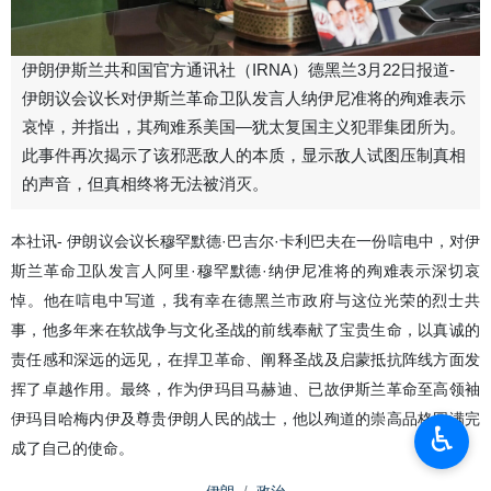
伊朗伊斯兰共和国官方通讯社（IRNA）德黑兰3月22日报道-
伊朗议会议长对伊斯兰革命卫队发言人纳伊尼准将的殉难表示
哀悼，并指出，其殉难系美国—犹太复国主义犯罪集团所为。
此事件再次揭示了该邪恶敌人的本质，显示敌人试图压制真相
的声音，但真相终将无法被消灭。
本社讯- 伊朗议会议长穆罕默德·巴吉尔·卡利巴夫在一份唁电中，对伊
斯兰革命卫队发言人阿里·穆罕默德·纳伊尼准将的殉难表示深切哀
悼。他在唁电中写道，我有幸在德黑兰市政府与这位光荣的烈士共
事，他多年来在软战争与文化圣战的前线奉献了宝贵生命，以真诚的
责任感和深远的远见，在捍卫革命、阐释圣战及启蒙抵抗阵线方面发
挥了卓越作用。最终，作为伊玛目马赫迪、已故伊斯兰革命至高领袖
伊玛目哈梅内伊及尊贵伊朗人民的战士，他以殉道的崇高品格圆满完
♿︎
成了自己的使命。