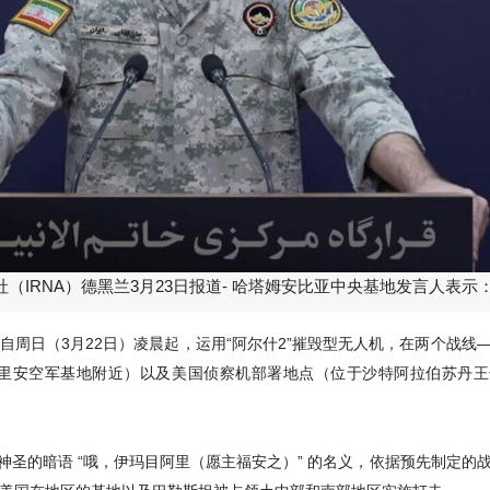
条件制定了相应预案。他说道，尽管
防空系统及空中巡逻，但空军飞行员
任务，并成功执行。
Yesterday 13:18
（IRNA）德黑兰3月23日报道- 哈塔姆安比亚中央基地发言人表示
自周日（3月22日）凌晨起，运用“阿尔什2”摧毁型无人机，在两个战线
古里安空军基地附近）以及美国侦察机部署地点（位于沙特阿拉伯苏丹王
，以神圣的暗语 “哦，伊玛目阿里（愿主福安之）” 的名义，依据预先制定的