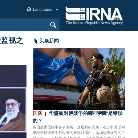
报监视之
头条新闻
划已筹备多年，
国防
华盛顿对伊战争的哪些判断是错误
政治
的？
先得
间，美国在地区军事
英国皇家国际事务研究所（查塔姆研究所）在分析美以对
伊朗外
，并已针对不同作战
伊战争持续五个月以来的表现时指出，这场战争设定的主
的言论