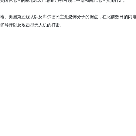
美国在地区的基地以及巴勒斯坦被占领土中部和南部地区实施打击。
地、美国第五舰队以及库尔德民主党恐怖分子的据点，在此前数日的闪
基亚姆”导弹以及攻击型无人机的打击。
提克瓦、霍隆和拉马特甘的军事基地及安全中心，也因“凯布尔粉碎者”、“
而遭到重创。
75波次，以神圣的暗语“哦，法蒂玛·扎赫拉平安”的名义，针对犹太复国
报行动单位的侦察识别，位于巴勒斯坦被占领土各处的犹太复国主义军
——该基地为美国侵略者对伊朗实施空中行动的主要部署与行动地点之
恐怖主义军事人员，他们完全处于伊朗武装力量情报行动单位的监视之
也无法规避伊朗武装力量的情报优势。