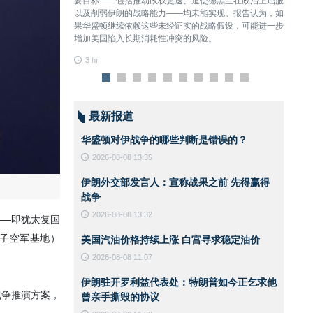
敌人拥有技术优势、
要目标——包括推动政权更迭、迫使德黑兰在政治上屈服
争。
们依然勇敢地接受了
以及削弱伊朗的战略能力——均未能实现。报告认为，如
3 hr
果华盛顿继续依赖这些未经证实的战略假设，可能进一步
增加美国陷入长期消耗性冲突的风险。
3 hr
最新报道
华盛顿对伊战争的哪些判断是错误的？
2026-08-08 13:35
伊朗外交部发言人：宣称战果之前 先得赢得
：
战争
2026-08-08 13:32
——即犹太复国
子空军基地）
美国汽油价格持续上涨 白宫寻求稳定油价
2026-08-08 11:07
伊朗驻开罗利益代表处：特朗普如今正乞求他
战争推演方案，
曾亲手撕毁的协议