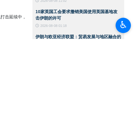
2026-08-08 11:02
10家英国工会要求撤销美国使用英国基地攻
电打击延续中，
击伊朗的许可
♿︎
2026-08-08 01:18
伊朗与欧亚经济联盟：贸易发展与地区融合的
卡德尔”和“霍
战略伙伴
2026-08-08 01:15
联合国儿童基金会：加沙停火300天期间已有
主义和美国目标
300名儿童遇难
事人员的新部署
2026-08-08 01:13
八个阿拉伯与伊斯兰国家发表联合声明：以色
列政权侵略行径破坏加沙停火
一——亦遭弹道
2026-08-07 13:22
国防部代理部长：伊朗武装部队有充分能力应
对任何威胁
下。即便藏匿于
2026-08-07 13:20