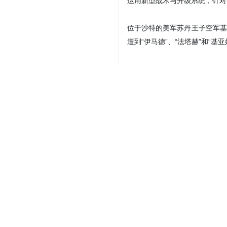
运用新型战术与升级系统，针对
位于沙特的美军苏丹王子空军基
遭到“伊马德”、“法塔赫”和“
自周日早晨起，特拉维夫、佩塔
拉姆沙赫尔4”导弹的直接命中
数小时前，“真实承诺4”行动第
实施打击。在此波次中，根据情
地点和藏匿点均被精准打击。
位于哈赖吉的苏丹王子空军基地
导弹打击。
我们警告犹太复国主义及美国的
居民区（如阿拉德某居民区），