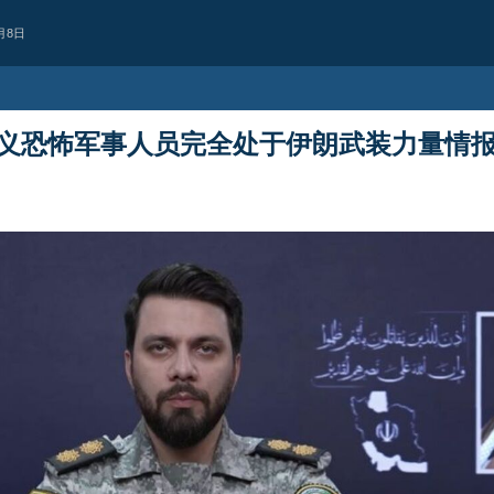
月8日
义恐怖军事人员完全处于伊朗武装力量情
政治
对抗美军基地的计
技术优势未能阻止行动实施
伊朗空军协调副司令表示，过去数年
基地的动向与扩张一直受到持续监视