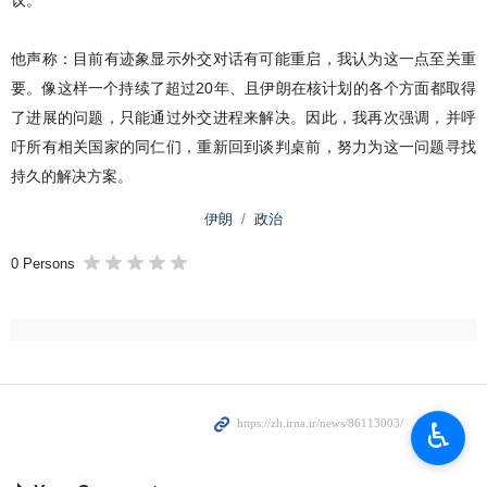
伊朗伊斯兰共和国官方通讯社（IRNA）德黑兰3月28日报道-
国际原子能机构总干事在持续推动外交进程正常化、并为美国
屡次背弃外交承诺的行为进行遮掩之际表示，伊朗核问题只能
通过外交途径解决。
本社讯- 拉斐尔·格罗西在接受中国国际电视台（CGTN）采访时表
示：我们长期以来一直参与美国与伊朗之间的谈判。遗憾的是，在最
近一轮于日内瓦举行的谈判中，尽管我也出席了会议，但未能达成协
议。
他声称：目前有迹象显示外交对话有可能重启，我认为这一点至关重
要。像这样一个持续了超过20年、且伊朗在核计划的各个方面都取得
了进展的问题，只能通过外交进程来解决。因此，我再次强调，并呼
吁所有相关国家的同仁们，重新回到谈判桌前，努力为这一问题寻找
♿︎
持久的解决方案。
伊朗
政治