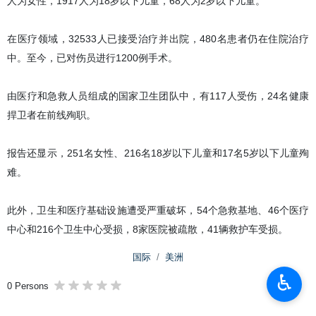
人为女性，1917人为18岁以下儿童，68人为2岁以下儿童。
在医疗领域，32533人已接受治疗并出院，480名患者仍在住院治疗
中。至今，已对伤员进行1200例手术。
由医疗和急救人员组成的国家卫生团队中，有117人受伤，24名健康
捍卫者在前线殉职。
报告还显示，251名女性、216名18岁以下儿童和17名5岁以下儿童殉
难。
此外，卫生和医疗基础设施遭受严重破坏，54个急救基地、46个医疗
中心和216个卫生中心受损，8家医院被疏散，41辆救护车受损。
国际
美洲
♿︎
0 Persons