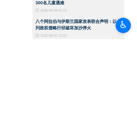
300名儿童遇难
2026-08-08 01:13
八个阿拉伯与伊斯兰国家发表联合声明：以色
♿︎
列政权侵略行径破坏加沙停火
2026-08-07 13:22
国防部代理部长：伊朗武装部队有充分能力应
对任何威胁
2026-08-07 13:20
对抗美军基地的计划已筹备多年，技术优势未
能阻止行动实施
2026-08-07 13:18
伊朗军队处于全面战备状态，战斗力持续提升
2026-08-07 13:14
伊斯法罕“罗赫塞特”古典与传统艺术品拍卖展
览
2026-08-07 13:10