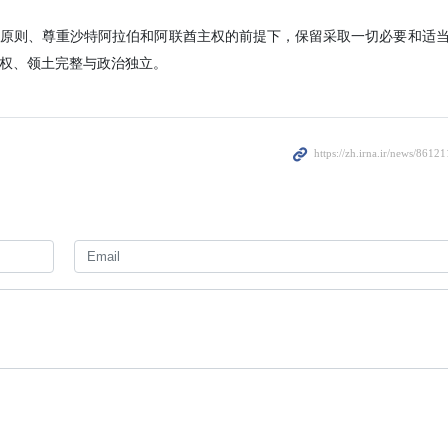
2 days ago
（IRNA）纽约4月7日报道- 伊朗伊斯兰共和国常驻联合国大使在
封信函中，要求沙特阿拉伯和阿拉伯联合酋长国遵守睦邻友好原则，
动。
共和国常驻联合国大使阿米尔·赛义德·伊尔瓦尼于当地时间周一向联合国秘
，表示各国因其领土被用于实施侵略行为或对第三国发动武装攻击，应
坚决抗议。
共和国强烈要求沙特阿拉伯和阿拉伯联合酋长国遵守睦邻友好原则，并
对性行动。
原则、尊重沙特阿拉伯和阿联酋主权的前提下，保留采取一切必要和适