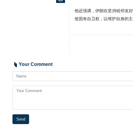
伊朗伊斯兰共和国官方通讯社
安理会和联合国秘书长的两
其领土对伊朗进行针对性行
本社讯- 据报道，伊朗伊斯兰
古特雷斯及安理会主席递交信函
任。伊朗对此类行为表示强烈和
伊尔瓦尼明确指出，伊朗伊斯兰
对伊朗伊斯兰共和国采取任何针
他还强调，伊朗在坚持睦邻友好