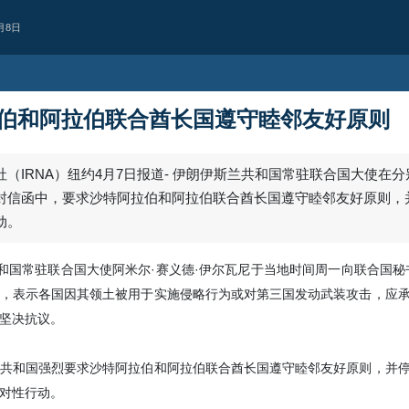
月8日
伯和阿拉伯联合酋长国遵守睦邻友好原则
美洲
CNN：美军在对伊
80%的拦截导弹
CNN报道称，美军在对伊朗作战期间
关键拦截导弹库存。