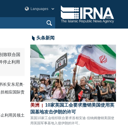
头条新闻
战争中已消耗约
美洲
10家英国工会要求撤销美国使用英
欧洲
国基地攻击伊朗的许可
地区
，已消耗约80%的
英国10家工会组织联合要求首相安迪·伯纳姆撤销美国使
伊朗工
用英国军事基地入侵伊朗的许可。
第二次