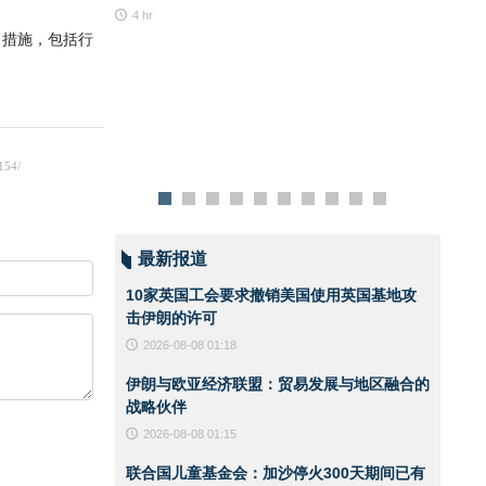
斯兰共
4 hr
行自由
并利用
4 hr
分别致联合国
并停止利用
最新报道
书长安东尼奥·
10家英国工会要求撤销美国使用英国基地攻
承担相应国际责
击伊朗的许可
2026-08-08 01:18
停止利用其领土
伊朗与欧亚经济联盟：贸易发展与地区融合的
战略伙伴
2026-08-08 01:15
当措施，包括行
联合国儿童基金会：加沙停火300天期间已有