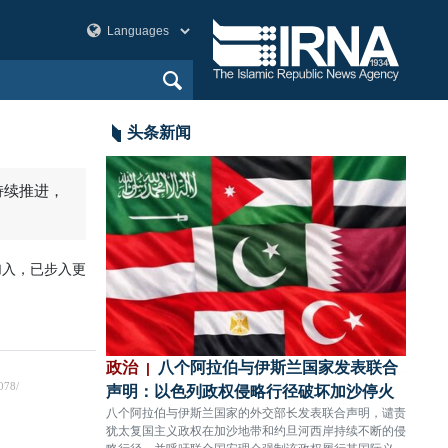
头条新闻
持续推进，
加入，已步入更
：以色列政权无
政治
八个阿拉伯与伊斯兰国家发表联合
政治
难11人受伤
声明：以色列政权侵略行径破坏加沙停火
充分
，对黎巴嫩南部提卜
八个阿拉伯与伊斯兰国家的外交部长发表联合声明，谴责
伊朗国
人殉难、11人受
犹太复国主义政权在加沙地带和约旦河西岸持续不断的侵
依托本