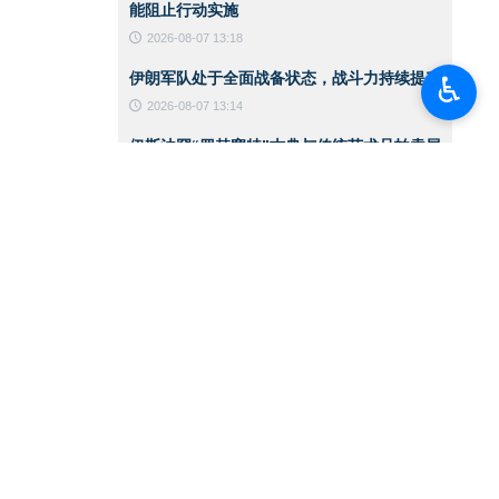
能阻止行动实施
2026-08-07 13:18
伊朗军队处于全面战备状态，战斗力持续提升
♿︎
2026-08-07 13:14
伊斯法罕“罗赫塞特”古典与传统艺术品拍卖展
览
2026-08-07 13:10
黎以谈判提前暂停之际 以色列政权空袭加剧
2026-08-06 14:59
CNN：美军在对伊战争中已消耗约80%的拦
截导弹
2026-08-06 14:42
伊朗总统：支持巴勒斯坦领导人在谈判进程中
作出的任何决定
2026-08-06 14:39
伊朗总统：敌人针对的是伊朗实力的一切体现