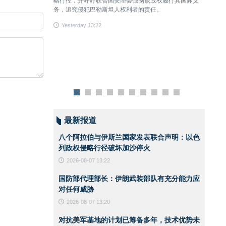
略行径，并呼吁联合国安理会强制该政权履行其国际义
何威胁
务，追究侵犯巴勒斯坦人权利者的责任。
Yest
Yesterday 13:22
最新报道
八个阿拉伯与伊斯兰国家发表联合声明：以色
列政权侵略行径破坏加沙停火
2026-08-07 13:22
国防部代理部长：伊朗武装部队有充分能力应
对任何威胁
2026-08-07 13:20
对抗美军基地的计划已筹备多年，技术优势未