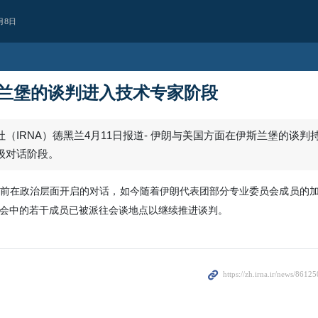
月8日
兰堡的谈判进入技术专家阶段
（IRNA）德黑兰4月11日报道- 伊朗与美国方面在伊斯兰堡的谈判
级对话阶段。
前在政治层面开启的对话，如今随着伊朗代表团部分专业委员会成员的
会中的若干成员已被派往会谈地点以继续推进谈判。
西亚
持续违反停火协议
人机袭击黎巴嫩南部致1人殉
犹太复国主义政权继续违反停火协议
宁镇一处目标发动无人机袭击，造成1