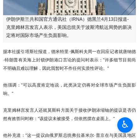
伊朗伊斯兰共和国官方通讯社（IRNA）德黑兰4月13日报道-
克里姆林宫发言人表示，美国总统关于波斯湾航运局势的新决
定将对国际市场产生负面影响。
据本社援引塔斯社报道，德米特里·佩斯科夫周一在回应记者就唐纳德
·特朗普有关海上封锁伊朗港口言论的提问时表示："许多细节目前尚
不明确且难以理解，因此我暂时不作任何实质性评论。"
他强调："可以高度肯定地说，此类决定仍将对全球市场产生负面影
响。"
克里姆林宫发言人还就莫斯科方面关于接收伊朗浓缩铀的提议是否仍
然有效答问时称："该提议未被接受，但依然摆在桌面上。"
♿︎
他补充道："这一提议由俄罗斯总统弗拉基米尔·普京在与美国及地区