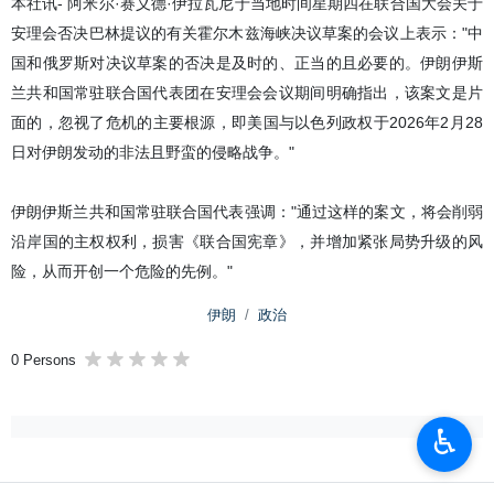
本社讯- 阿米尔·赛义德·伊拉瓦尼于当地时间星期四在联合国大会关于
安理会否决巴林提议的有关霍尔木兹海峡决议草案的会议上表示："中
国和俄罗斯对决议草案的否决是及时的、正当的且必要的。伊朗伊斯
兰共和国常驻联合国代表团在安理会会议期间明确指出，该案文是片
面的，忽视了危机的主要根源，即美国与以色列政权于2026年2月28
日对伊朗发动的非法且野蛮的侵略战争。"
伊朗伊斯兰共和国常驻联合国代表强调："通过这样的案文，将会削弱
沿岸国的主权权利，损害《联合国宪章》，并增加紧张局势升级的风
险，从而开创一个危险的先例。"
伊朗
政治
0 Persons
♿︎