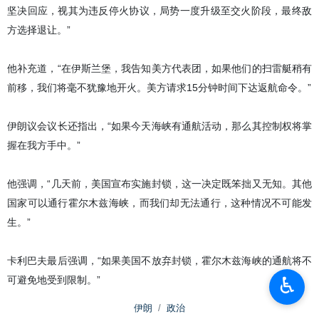
坚决回应，视其为违反停火协议，局势一度升级至交火阶段，最终敌
方选择退让。”
他补充道，“在伊斯兰堡，我告知美方代表团，如果他们的扫雷艇稍有
前移，我们将毫不犹豫地开火。美方请求15分钟时间下达返航命令。”
伊朗议会议长还指出，“如果今天海峡有通航活动，那么其控制权将掌
握在我方手中。”
他强调，“几天前，美国宣布实施封锁，这一决定既笨拙又无知。其他
国家可以通行霍尔木兹海峡，而我们却无法通行，这种情况不可能发
生。”
卡利巴夫最后强调，“如果美国不放弃封锁，霍尔木兹海峡的通航将不
♿︎
可避免地受到限制。”
伊朗
政治