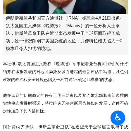
伊朗伊斯兰共和国官方通讯社（IRNA）德黑兰4月21日报道-
犹太复国主义媒体《晚祷报》（Maariv）的一位分析人士承
认，伊斯兰革命卫队在近期事态发展中于全球层面取得了成
功，这一情况削弱了美国总统的地位，并使特拉维夫陷入一种
模糊且令人担忧的境地。
本社讯- 犹太复国主义政权《晚祷报》军事记者兼分析师阿维·阿什肯
纳齐在该报发表的对地区局势及谈判进程的最新评估中写道，以色列
政权的政治和安全环境已陷入一种前途“不确定且模糊”的状态。
他在谈到与伊朗商定的停火于周三结束以及黎巴嫩北部和南部边境的
实地事态发展时强调，特拉维夫无法判断局势将如何发展，这种不确
定性加剧了其内部担忧。
♿︎
阿什肯纳齐承认，伊斯兰革命卫队“在近些天于全球层面取得了成