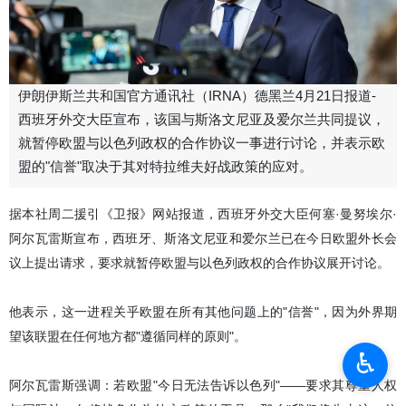
伊朗伊斯兰共和国官方通讯社（IRNA）德黑兰4月21日报道-
西班牙外交大臣宣布，该国与斯洛文尼亚及爱尔兰共同提议，
就暂停欧盟与以色列政权的合作协议一事进行讨论，并表示欧
盟的"信誉"取决于其对特拉维夫好战政策的应对。
据本社周二援引《卫报》网站报道，西班牙外交大臣何塞·曼努埃尔·
阿尔瓦雷斯宣布，西班牙、斯洛文尼亚和爱尔兰已在今日欧盟外长会
议上提出请求，要求就暂停欧盟与以色列政权的合作协议展开讨论。
他表示，这一进程关乎欧盟在所有其他问题上的"信誉"，因为外界期
望该联盟在任何地方都"遵循同样的原则"。
♿︎
阿尔瓦雷斯强调：若欧盟"今日无法告诉以色列"——要求其尊重人权