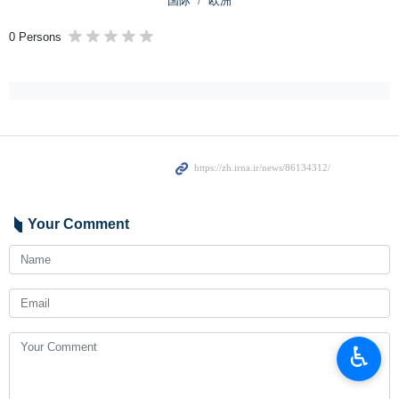
国际
欧洲
0 Persons
Your Comment
♿︎