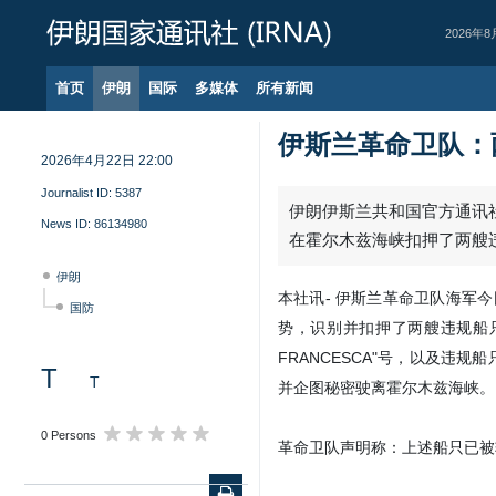
2026年8
首页
伊朗
国际
多媒体
所有新闻
伊斯兰革命卫队：
2026年4月22日 22:00
Journalist ID:
5387
伊朗伊斯兰共和国官方通讯社
News ID:
86134980
在霍尔木兹海峡扣押了两艘
伊朗
本社讯- 伊斯兰革命卫队海军
国防
势，识别并扣押了两艘违规船只
FRANCESCA"号，以及违规
T
T
并企图秘密驶离霍尔木兹海峡。
0 Persons
革命卫队声明称：上述船只已被