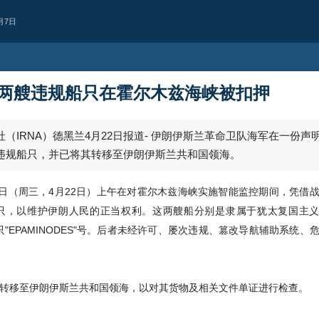
月7日
两艘违规船只在霍尔木兹海峡被扣押
（IRNA）德黑兰4月22日报道- 伊朗伊斯兰革命卫队海军在一份声
违规船只，并已将其转移至伊朗伊斯兰共和国领海。
今日（周三，4月22日）上午在对霍尔木兹海峡实施智能监控期间，凭借
，以维护伊朗人民的正当权利。这两艘船分别是隶属于犹太复国主义政
船只"EPAMINODES"号。后者未经许可、屡次违规、篡改导航辅助系统
西亚
持续违反停火协议
人机袭击黎巴嫩南部致1人殉
转移至伊朗伊斯兰共和国领海，以对其货物及相关文件单证进行检查。
犹太复国主义政权继续违反停火协议
宁镇一处目标发动无人机袭击，造成1