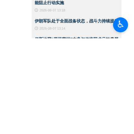
能阻止行动实施
2026-08-07 13:18
伊朗军队处于全面战备状态，战斗力持续提升
♿︎
2026-08-07 13:14
伊斯法罕“罗赫塞特”古典与传统艺术品拍卖展
览
2026-08-07 13:10
黎以谈判提前暂停之际 以色列政权空袭加剧
2026-08-06 14:59
CNN：美军在对伊战争中已消耗约80%的拦
截导弹
2026-08-06 14:42
伊朗总统：支持巴勒斯坦领导人在谈判进程中
作出的任何决定
2026-08-06 14:39
伊朗总统：敌人针对的是伊朗实力的一切体现