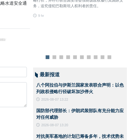
略行径，并呼吁联合国安理会强制该政权履行其国际义
何威胁
战略水道安全通
务，追究侵犯巴勒斯坦人权利者的责任。
9 hr
9 hr
最新报道
八个阿拉伯与伊斯兰国家发表联合声明：以色
列政权侵略行径破坏加沙停火
2026-08-07 13:22
国防部代理部长：伊朗武装部队有充分能力应
对任何威胁
2026-08-07 13:20
对抗美军基地的计划已筹备多年，技术优势未