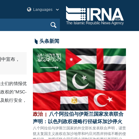
头条新闻
明中宣布，
战士们的情报优
权的"MSC-
、危及航行安全，
：以色列政权无
政治
八个阿拉伯与伊斯兰国家发表联合
政治
难11人受伤
声明：以色列政权侵略行径破坏加沙停火
充分
，对黎巴嫩南部提卜
八个阿拉伯与伊斯兰国家的外交部长发表联合声明，谴责
伊朗国
人殉难、11人受
犹太复国主义政权在加沙地带和约旦河西岸持续不断的侵
依托本