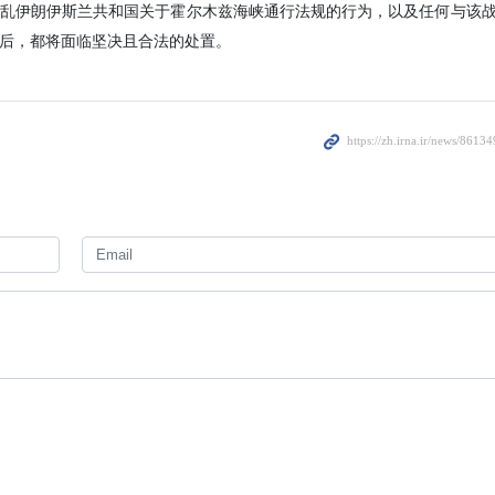
伤。
乱伊朗伊斯兰共和国关于霍尔木兹海峡通行法规的行为，以及任何与该
Yesterday 00:43
后，都将面临坚决且合法的处置。