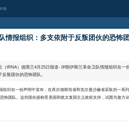
月7日
队情报组织：多支依附于反叛团伙的恐怖
（IRNA）德黑兰4月25日报道- 伊朗伊斯兰革命卫队情报组织在一
于反叛团伙的恐怖团队。
情报组织在一份声明中宣布，在库尔德斯坦省和克尔曼沙赫省采取的一系
恐怖团队。这些团伙据称受美国和犹太复国主义政权支持，试图为敌方
西亚
持续违反停火协议
人机袭击黎巴嫩南部致1人殉
犹太复国主义政权继续违反停火协议
宁镇一处目标发动无人机袭击，造成1