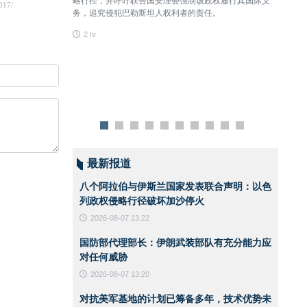
略行径，并呼吁联合国安理会强制该政权履行其国际义
何威胁
务，追究侵犯巴勒斯坦人权利者的责任。
2 hr
2 hr
最新报道
八个阿拉伯与伊斯兰国家发表联合声明：以色
列政权侵略行径破坏加沙停火
2026-08-07 13:22
国防部代理部长：伊朗武装部队有充分能力应
对任何威胁
2026-08-07 13:20
对抗美军基地的计划已筹备多年，技术优势未