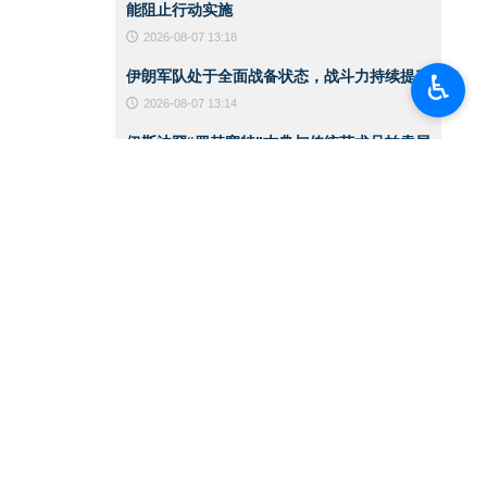
能阻止行动实施
2026-08-07 13:18
伊朗军队处于全面战备状态，战斗力持续提升
♿︎
2026-08-07 13:14
伊斯法罕“罗赫塞特”古典与传统艺术品拍卖展
览
2026-08-07 13:10
黎以谈判提前暂停之际 以色列政权空袭加剧
2026-08-06 14:59
CNN：美军在对伊战争中已消耗约80%的拦
截导弹
2026-08-06 14:42
伊朗总统：支持巴勒斯坦领导人在谈判进程中
作出的任何决定
2026-08-06 14:39
伊朗总统：敌人针对的是伊朗实力的一切体现