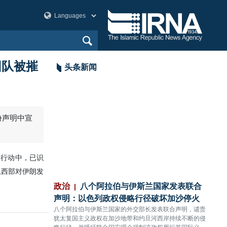
团队被摧
头条新闻
份声明中宣
列行动中，已识
从西部对伊朗发
：以色列政权无
政治
八个阿拉伯与伊斯兰国家发表联合
政治
难11人受伤
声明：以色列政权侵略行径破坏加沙停火
充分
，对黎巴嫩南部提卜
八个阿拉伯与伊斯兰国家的外交部长发表联合声明，谴责
伊朗国
人殉难、11人受
犹太复国主义政权在加沙地带和约旦河西岸持续不断的侵
依托本