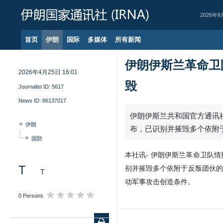
2026年8
首页
伊朗
国际
多媒体
所有新闻
伊朗伊斯兰革命卫
2026年4月25日 16:01
毁
Journalist ID:
5617
News ID:
86137017
伊朗伊斯兰共和国官方通讯社
伊朗
布，已识别并摧毁多个依附
国防
本社讯- 伊朗伊斯兰革命卫队
T
别并摧毁多个依附于反叛团伙的
T
动军事攻击创造条件。
0 Persons