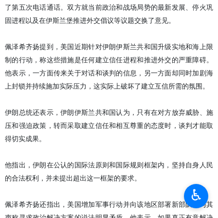
了第五次电话通话。双方就当前政治和战场局势的最新发展、停火巩
固进程以及在伊斯兰堡推进外交倡议等议题交换了意见。
佩泽希齐扬提到，美国近期针对伊朗伊斯兰共和国升级实地和海上限
制的行动，称这些措施是任何建立信任进程和推进外交的严重障碍。
他表示，一方面传来关于对话和谈判的信息，另一方面却同时加剧海
上封锁并持续施加实际压力，这实际上破坏了建立互信所需的氛围。
伊朗总统还表示，伊朗伊斯兰共和国认为，只有在对方放弃威胁、施
压和强迫政策，转而采取建立信任和相互尊重的态度时，谈判才能取
得切实成果。
他指出，伊朗在公认的国际法原则和国际规则框架内，坚持自身人民
的合法权利，并未提出超出这一框架的要求。
♿︎
佩泽希齐扬还指出，美国增加军事行动并向该地区部署新部队，与其
声称寻求政治解决方案的说法明显矛盾。他表示，如果真正有意解决