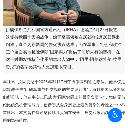
伊朗伊斯兰共和国官方通讯社（IRNA）德黑兰4月27日报道-
这场持续四十天的战争，始于至高领袖在2026年2月28日遇刺
殉难，直至为期两周的停火协议达成，为在军事、社会和政治
三个层面实地检验伊朗"国家实力"提供了前所未有的契机。在
这一时期发挥核心作用的杰出人物中，"阿里·阿尔达希尔·拉里
贾尼"的名字比其他人更加耀眼夺目。
本社讯- 拉里贾尼于2026年3月17日荣膺崇高殉道之尊位。他不仅是
此次战争中"伊朗军事与外交战略的主要设计者"，而且据国际分析家
们所公认，他在事实上已成为"国家实际上的最高负责人"，凭借无与
伦比的危机管理能力，使伊朗从自身历史上最为复杂的考验之一中昂
♿︎
首胜出。本文旨在叙述这位非凡人物在安全、外交和政治领域发挥作
用的隐秘维度。