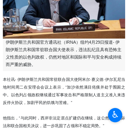
伊朗伊斯兰共和国官方通讯社（IRNA）纽约4月29日报道- 伊
朗伊斯兰共和国常驻联合国大使表示，违法乱纪且具有恐怖主
义性质的以色列政权，仍然对地区和国际和平与安全构成持续
而严重的威胁。
本社讯- 伊朗伊斯兰共和国常驻联合国大使阿米尔·赛义德·伊尔瓦尼当
地时间周二在安理会会议上表示，“加沙依然满目疮痍并处于围困之
中。以色列占领政权继续通过军事攻击和严格限制人道主义准入来违
反停火协议，加剧平民的饥饿与苦难。”
♿︎
他指出，“与此同时，西岸非法定居点扩建仍在继续，这公然违反国际
法和联合国相关决议，进一步巩固了占领和不稳定局势。”