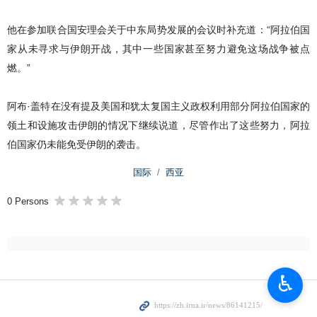
伊朗伊斯兰共和国官方通讯社（IRNA）德黑兰4月29日报道-
阿拉伯国家联盟秘书长指出，阿拉伯国家从未寻求与伊朗开
战，并表示，地区动荡的主要原因是犹太复国主义政权占领巴
勒斯坦领土和阿拉伯土地。
据本社周三援引“国家之声”报道，艾哈迈德·阿布·盖特表示，中东地区
局势高度紧张，阿拉伯地区承受了其中很大一部分后果与影响。
他在参加联合国安理会关于中东局势发展的会议时补充道：“阿拉伯国
家从未寻求与伊朗开战，其中一些国家甚至努力避免这场战争被点
燃。”
阿布·盖特在没有提及美国和犹太复国主义政权利用部分阿拉伯国家的
♿︎
领土和设施攻击伊朗的情况下继续说道，尽管作出了这些努力，阿拉
伯国家仍未能免受伊朗的袭击。